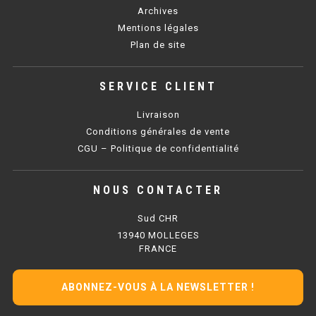
PLAQUE 700 GAZ
Archives
Mentions légales
PLAQUE 900 GAZ
Plan de site
PLAQUE 600 ÉLECTRIQUE
SERVICE CLIENT
PLAQUE 650 ÉLECTRIQUE
Livraison
PLAQUE 700 ÉLECTRIQUE
Conditions générales de vente
CGU – Politique de confidentialité
PLAQUE 900 ÉLECTRIQUE
NOUS CONTACTER
FRITEUSE
Sud CHR
FRITEUSE SÉRIE UOC
13940 MOLLEGES
FRANCE
FRITEUSE 600 GAZ
ABONNEZ-VOUS À LA NEWSLETTER !
FRITEUSE 650 GAZ