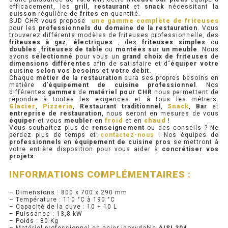
efficacement, les
grill
,
restaurant
et
snack
nécessitant la
cuisson
régulière de
frites
en quantité.
PRÉSENTOIR À INGRÉDIENTS
SUD CHR vous propose
une gamme complète de friteuses
pour les
professionnels du domaine de la restauration
. Vous
trouverez différents modèles de friteuses professionnelle, des
friteuses à gaz
,
électriques
, des
friteuses simples
ou
PROFONDEUR 300 VITRÉE
doubles
,
friteuses
de table
ou
montées sur un meuble
. Nous
avons
sélectionné
pour vous un
grand choix de friteuses
de
dimensions différentes
afin de satisfaire et d
‘équiper votre
PROFONDEUR 400 VITRÉE
cuisine selon vos besoins et votre débit.
Chaque
métier de la restauration
aura ses propres besoins en
matière d’
équipement de cuisine professionnel
. Nos
PROFONDEUR 300 INOX
différentes
gammes
de
matériel pour CHR
nous permettent de
répondre à toutes les exigences et à tous les métiers.
Glacier
,
Pizzeria
,
Restaurant traditionnel
,
Snack
,
Bar
et
PROFONDEUR 400 INOX
entreprise de restauration
, nous seront en mesures de vous
équiper
et vous
meubler
en
froid
et en
chaud
!
Vous souhaitez plus de
renseignement
ou des conseils ? Ne
perdez plus de temps et
contactez-nous
! Nos équipes de
ARMOIRE RÉFRIGÉRÉE
professionnels
en
équipement de cuisine pros
se mettront à
votre entière disposition pour vous aider à
concrétiser vos
projets
.
RÉFRIGÉRATEUR
INFORMATIONS COMPLÉMENTAIRES :
RÉFRIGÉRATEUR VITRÉ
– Dimensions : 800 x 700 x 290 mm
– Température : 110 °C à 190 °C
RÉFRI / CONGÉL BOULANGERIE
– Capacité de la cuve : 10 + 10 L
– Puissance : 13,8 kW
– Poids : 80 Kg
RÉFRI / CONGÉL PÂTISSERIE