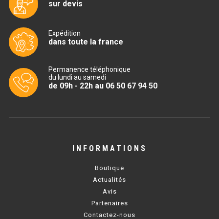
sur devis
BAIN MARIE 900 ÉLECTRIQUE
Expédition
dans toute la france
CHAUFFE FRITES
Permanence téléphonique
CHAUFFE FRITES SÉRIE UOC
du lundi au samedi
de 09h - 22h au 06 50 67 94 50
CHAUFFE FRITES 600 ÉLECTRIQUE
CHAUFFE FRITES 700 ÉLECTRIQUE
PLAQUE DE CUISSON
INFORMATIONS
PLAQUE SÉRIE UOC
Boutique
Actualités
PLAQUE 600 GAZ
Avis
Partenaires
PLAQUE 650 GAZ
Contactez-nous