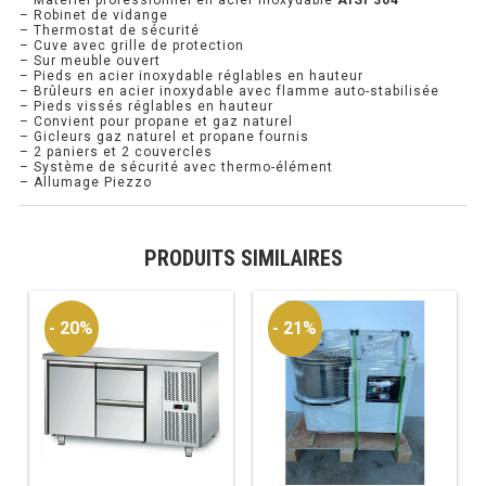
– Matériel professionnel en acier inoxydable
AISI 304
– Robinet de vidange
– Thermostat de sécurité
RÉFRIGÉRATEUR POISSON
– Cuve avec grille de protection
– Sur meuble ouvert
– Pieds en acier inoxydable réglables en hauteur
CONGÉLATEUR
– Brûleurs en acier inoxydable avec flamme auto-stabilisée
– Pieds vissés réglables en hauteur
– Convient pour propane et gaz naturel
CONGÉLATEUR VITRÉ
– Gicleurs gaz naturel et propane fournis
– 2 paniers et 2 couvercles
– Système de sécurité avec thermo-élément
– Allumage Piezzo
CONGÉLATEURS HORIZONTAUX
CELLULE DE REFROIDISSEMENT
PRODUITS SIMILAIRES
ARMOIRE À BOISSONS
- 20%
- 21%
VITRINE À BOISSONS
ARRIÈRE-BAR
CAVE À VIN