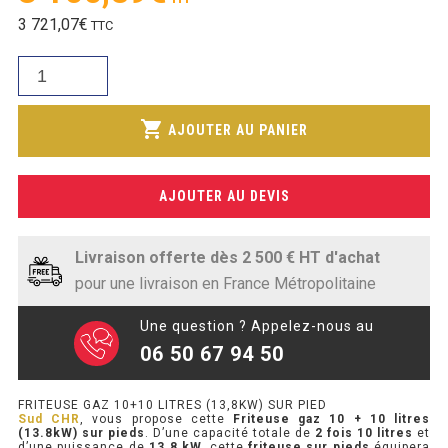
SOUBASSEMENT RÉFRIGÉRÉ
prix
Le
3 721,07
€
TTC
initial
prix
était :
TABLE DE PRÉPARATION
quantité
actuel
3
de
est :
687,85€.
TABLE DE PRÉPARATION COMPACTE
Friteuse
shopping_cart
3
AJOUTER AU PANIER
gaz
TABLE DE PRÉPARATION 700 / 800
100,89€.
10
+
SALADETTE COMPACTE
AJOUTER AU DEVIS
10
litres
SALADETTE COMPACTE VITRÉE
(13.8kW)
Livraison offerte dès 2 500 € HT d'achat
sur
SALADETTE 800 VITRÉE
pour une livraison en France Métropolitaine
pieds
Une question ? Appelez-nous au
MEUBLE À PIZZA
06 50 67 94 50
MEUBLE À PIZZA COMPACT
FRITEUSE GAZ 10+10 LITRES (13,8KW) SUR PIED
Sud CHR
, vous propose cette
Friteuse gaz 10 + 10 litres
MEUBLE À PIZZA
(13.8kW) sur pieds
. D’une capacité totale de
2 fois 10 litres
et
d’une puissance de
13.8 kW,
cette
friteuse
sur pieds
équipera