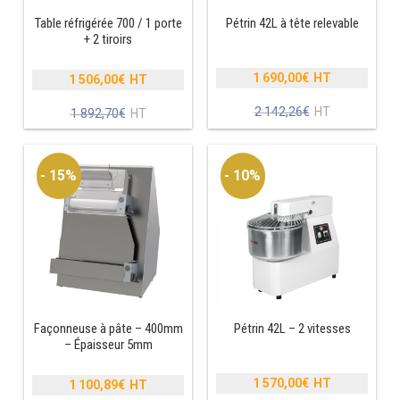
MACHINES À GLAÇONS
Table réfrigérée 700 / 1 porte
Pétrin 42L à tête relevable
+ 2 tiroirs
MACHINE À GRANITÉ
1 690,00
€
1 506,00
€
PRÉSENTOIR DE VENTE
Le
Le
prix
prix
Le
2 142,26
€
Le
1 892,70
€
VITRINE SÉRIE UOC
initial
initial
prix
prix
était :
était :
actuel
actuel
2
1
VITRINE RÉFRIGÉRÉE
est :
est :
- 15%
- 10%
142,26€.
892,70€.
1
1
690,00€.
506,00€.
VITRINE À PÂTISSERIE
BUFFET CHAUD / FROID
Façonneuse à pâte – 400mm
Pétrin 42L – 2 vitesses
– Épaisseur 5mm
CUISINIÈRE
1 570,00
€
1 100,89
€
Le
Le