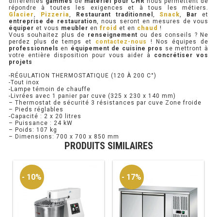
différentes
gammes
de
matériel pour CHR
nous permettent de
répondre à toutes les exigences et à tous les métiers.
Glacier
,
Pizzeria
,
Restaurant traditionnel
,
Snack
,
Bar
et
RÉFRIGÉRATEUR POISSON
entreprise de restauration
, nous seront en mesures de vous
équiper
et vous
meubler
en
froid
et en
chaud
!
Vous souhaitez plus de
renseignement
ou des conseils ? Ne
CONGÉLATEUR
perdez plus de temps et
contactez-nous
! Nos équipes de
professionnels
en
équipement de cuisine pros
se mettront à
votre entière disposition pour vous aider à
concrétiser vos
CONGÉLATEUR VITRÉ
projets
-RÉGULATION THERMOSTATIQUE (120 À 200 C°)
-Tout inox
CONGÉLATEURS HORIZONTAUX
-Lampe témoin de chauffe
-Livrées avec 1 panier par cuve (325 x 230 x 140 mm)
– Thermostat de sécurité 3 résistances par cuve Zone froide
CELLULE DE REFROIDISSEMENT
– Pieds réglables
-Capacité : 2 x 20 litres
– Puissance : 24 kW
ARMOIRE À BOISSONS
– Poids: 107 kg
– Dimensions: 700 x 700 x 850 mm
PRODUITS SIMILAIRES
VITRINE À BOISSONS
ARRIÈRE-BAR
- 10%
- 17%
CAVE À VIN