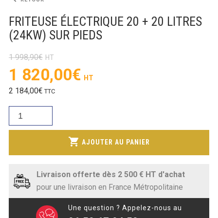
SOUBASSEMENT RÉFRIGÉRÉ
FRITEUSE ÉLECTRIQUE 20 + 20 LITRES
TABLE DE PRÉPARATION
(24KW) SUR PIEDS
TABLE DE PRÉPARATION COMPACTE
1 998,90
€
Le
1 820,00
€
TABLE DE PRÉPARATION 700 / 800
prix
Le
2 184,00
€
TTC
initial
SALADETTE COMPACTE
prix
était :
quantité
SALADETTE COMPACTE VITRÉE
actuel
1
de
est :
998,90€.
FRITEUSE
SALADETTE 800 VITRÉE
shopping_cart
1
AJOUTER AU PANIER
ÉLECTRIQUE
820,00€.
20
MEUBLE À PIZZA
+
Livraison offerte dès 2 500 € HT d'achat
20
pour une livraison en France Métropolitaine
MEUBLE À PIZZA COMPACT
LITRES
(24KW)
MEUBLE À PIZZA
Une question ? Appelez-nous au
SUR