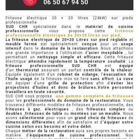
06 50 67 94 50
PIEDS
PRÉSENTOIR À INGRÉDIENTS
Friteuse électrique 20 + 20 litres (24kW) sur pieds
professionnelle
PROFONDEUR 300 VITRÉE
SUD CHR
spécialisée dans le
matériel de cuisine
professionnelle
vous propose cette
friteuse
professionnelle électrique de 20+20 litres sur pied.
PROFONDEUR 400 VITRÉE
La friteuse électrique de 20+20 Litres sur pied réglable
et
meuble fermé
est spécialement
conçue
pour un
usage
intensif
dans le
domaine de la restauration
. Nous attachons
PROFONDEUR 300 INOX
une grande importance à l’utilisation d
’acier inoxydable
, lui
permettant un
nettoyage
simple et efficace
. Cette friteuse
électrique
atteindra rapidement la température souhaité
. La
PROFONDEUR 400 INOX
friteuse professionnelle
SUD CHR
est
équipé
d’un
thermostat
assurant un parfait
contrôle de la chaleur
.
Équipée également d’un
robinet de vidange
, l’
évacuation de
l’huile usagé
de la friteuse inox se fera
sans effort
.
La cuve
est équiper d’une
grille de protection
afin d’
éviter les
ARMOIRE RÉFRIGÉRÉE
projections d’huiles et donc de brûlures.Votre personnel
travaillera en toute sécurité.
SUD CHR vous propose
une gamme complète de friteuses
RÉFRIGÉRATEUR
pour les
professionnels du domaine de la restauration
. Vous
trouverez différents modèles de friteuses professionnelle, des
friteuses à gaz
,
électriques
, des
friteuses simples
ou
RÉFRIGÉRATEUR VITRÉ
doubles
,
friteuses
de table
ou
montées sur un meuble
. Nous
avons
sélectionné
pour vous un
grand choix de friteuses
de
dimensions différentes
afin de satisfaire et d
‘équiper votre
RÉFRI / CONGÉL BOULANGERIE
cuisine selon vos besoins et votre débit.
Chaque
métier de la restauration
aura ses propres besoins en
matière d’
équipement de cuisine professionnel
. Nos
RÉFRI / CONGÉL PÂTISSERIE