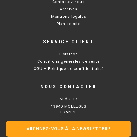
Contactez-nous
PLAQUE 700 GAZ
Archives
Mentions légales
PLAQUE 900 GAZ
Plan de site
PLAQUE 600 ÉLECTRIQUE
SERVICE CLIENT
PLAQUE 650 ÉLECTRIQUE
Livraison
PLAQUE 700 ÉLECTRIQUE
Conditions générales de vente
PLAQUE 900 ÉLECTRIQUE
CGU – Politique de confidentialité
NOUS CONTACTER
FRITEUSE
Sud CHR
FRITEUSE SÉRIE UOC
13940 MOLLEGES
FRANCE
FRITEUSE 600 GAZ
FRITEUSE 650 GAZ
ABONNEZ-VOUS À LA NEWSLETTER !