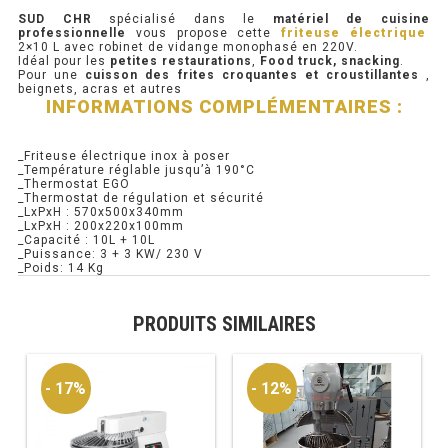
SUD CHR
spécialisé dans le
matériel de cuisine
professionnelle
vous propose cette
friteuse électrique
PRÉSENTOIR À INGRÉDIENTS
2×10 L avec robinet de vidange monophasé en 220V.
Idéal pour les
petites restaurations
,
Food truck, snacking
.
Pour une
cuisson des frites croquantes et croustillantes
,
PROFONDEUR 300 VITRÉE
beignets, acras et autres
INFORMATIONS COMPLÉMENTAIRES :
PROFONDEUR 400 VITRÉE
_Friteuse électrique inox à poser
PROFONDEUR 300 INOX
_Température réglable jusqu’à 190°C
_Thermostat EGO
_Thermostat de régulation et sécurité
PROFONDEUR 400 INOX
_LxPxH : 570x500x340mm
_LxPxH : 200x220x100mm
_Capacité : 10L + 10L
_Puissance: 3 + 3 KW/ 230 V
_Poids: 14 Kg
ARMOIRE RÉFRIGÉRÉE
RÉFRIGÉRATEUR
PRODUITS SIMILAIRES
RÉFRIGÉRATEUR VITRÉ
- 17%
- 12%
RÉFRI / CONGÉL BOULANGERIE
RÉFRI / CONGÉL PÂTISSERIE