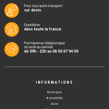
CUISINIÈRE SÉRIE UOC
Pour tout autre transport
sur devis
CUISINIÈRE 600 GAZ
CUISINIÈRE 700 GAZ
Expédition
dans toute la france
CUISINIÈRE 900 GAZ
CUISINIÈRE 600 ÉLECTRIQUE
Permanence téléphonique
du lundi au samedi
de 09h - 22h au 06 50 67 94 50
CUISINIÈRE 700 ÉLECTRIQUE
CUISINIÈRE 900 ÉLECTRIQUE
BAIN MARIE
INFORMATIONS
BAIN MARIE SÉRIE UOC
Boutique
Actualités
BAIN MARIE 600 ÉLECTRIQUE
Avis
BAIN MARIE 700 ÉLECTRIQUE