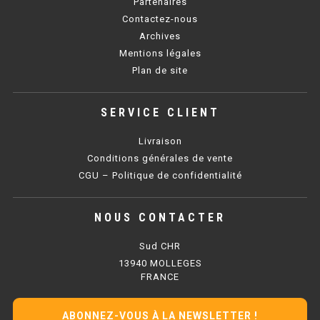
Partenaires
Contactez-nous
BAIN MARIE 900 ÉLECTRIQUE
Archives
Mentions légales
Plan de site
CHAUFFE FRITES
CHAUFFE FRITES SÉRIE UOC
SERVICE CLIENT
CHAUFFE FRITES 600 ÉLECTRIQUE
Livraison
Conditions générales de vente
CHAUFFE FRITES 700 ÉLECTRIQUE
CGU – Politique de confidentialité
PLAQUE DE CUISSON
NOUS CONTACTER
PLAQUE SÉRIE UOC
Sud CHR
13940 MOLLEGES
PLAQUE 600 GAZ
FRANCE
PLAQUE 650 GAZ
ABONNEZ-VOUS À LA NEWSLETTER !