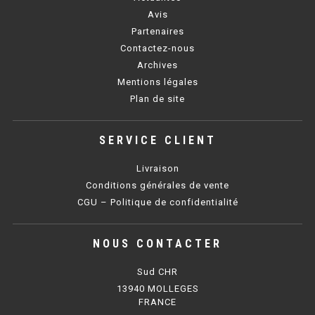
Avis
BAIN MARIE 900 ÉLECTRIQUE
Partenaires
Contactez-nous
Archives
CHAUFFE FRITES
Mentions légales
Plan de site
CHAUFFE FRITES SÉRIE UOC
CHAUFFE FRITES 600 ÉLECTRIQUE
SERVICE CLIENT
CHAUFFE FRITES 700 ÉLECTRIQUE
Livraison
Conditions générales de vente
CGU – Politique de confidentialité
PLAQUE DE CUISSON
PLAQUE SÉRIE UOC
NOUS CONTACTER
PLAQUE 600 GAZ
Sud CHR
13940 MOLLEGES
PLAQUE 650 GAZ
FRANCE