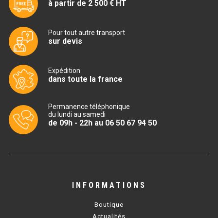
CUISINIÈRE SÉRIE UOC
à partir de 2 500 € HT
CUISINIÈRE 600 GAZ
Pour tout autre transport
sur devis
CUISINIÈRE 700 GAZ
CUISINIÈRE 900 GAZ
Expédition
dans toute la france
CUISINIÈRE 600 ÉLECTRIQUE
CUISINIÈRE 700 ÉLECTRIQUE
Permanence téléphonique
du lundi au samedi
de 09h - 22h au 06 50 67 94 50
CUISINIÈRE 900 ÉLECTRIQUE
BAIN MARIE
BAIN MARIE SÉRIE UOC
INFORMATIONS
BAIN MARIE 600 ÉLECTRIQUE
Boutique
BAIN MARIE 700 ÉLECTRIQUE
Actualités