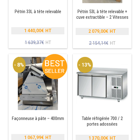
Pétrin 33L à tête relevable
Pétrin 53L à tête relevable +
RÉFRIGÉRATEUR POISSON
cuve extractible – 2 Vitesses
CONGÉLATEUR
1 440,00
€
2 079,00
€
Le
Le
CONGÉLATEUR VITRÉ
prix
prix
Le
1 639,37
€
Le
2 154,14
€
initial
initial
prix
prix
était :
était :
actuel
actuel
CONGÉLATEURS HORIZONTAUX
1
2
est :
est :
- 8%
- 13%
639,37€.
154,14€.
1
2
CELLULE DE REFROIDISSEMENT
440,00€.
079,00€.
ARMOIRE À BOISSONS
VITRINE À BOISSONS
ARRIÈRE-BAR
Façonneuse à pâte – 400mm
Table réfrigérée 700 / 2
portes adossées
CAVE À VIN
1 067,99
€
1 370,00
€