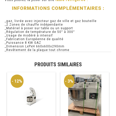
INFORMATIONS COMPLÉMENTAIRES :
PRÉSENTOIR À INGRÉDIENTS
_gaz, livrée avec injecteur gaz de ville et gaz bouteille
PROFONDEUR 300 VITRÉE
_2 Zones de chauffe indépendante
_Matériel à poser sur table ou un support
_Régulation de température de 50° à 300°
PROFONDEUR 400 VITRÉE
_Usage de modéré à intensif
_Fabrication Européenne de qualité
_Puissance 8 KW GAZ
PROFONDEUR 300 INOX
_Dimension LxPxH 660x600x290mm
_Revêtement de la plaque tout chrome
PROFONDEUR 400 INOX
PRODUITS SIMILAIRES
ARMOIRE RÉFRIGÉRÉE
- 12%
- 3%
RÉFRIGÉRATEUR
RÉFRIGÉRATEUR VITRÉ
RÉFRI / CONGÉL BOULANGERIE
RÉFRI / CONGÉL PÂTISSERIE