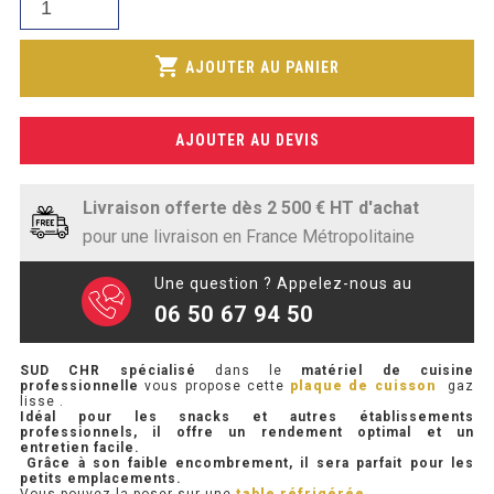
SOUBASSEMENT RÉFRIGÉRÉ
actuel
1
de
est :
739,00€.
Plancha
shopping_cart
1
AJOUTER AU PANIER
TABLE DE PRÉPARATION
plaque
449,00€.
a
TABLE DE PRÉPARATION COMPACTE
snacker
AJOUTER AU DEVIS
gaz
TABLE DE PRÉPARATION 700 / 800
chrome
66
Livraison offerte dès 2 500 € HT d'achat
SALADETTE COMPACTE
cm
pour une livraison en France Métropolitaine
SALADETTE COMPACTE VITRÉE
Une question ? Appelez-nous au
SALADETTE 800 VITRÉE
06 50 67 94 50
SUD CHR
spécialisé
dans le
matériel de cuisine
MEUBLE À PIZZA
professionnelle
vous propose cette
plaque de cuisson
gaz
lisse .
Idéal pour les snacks et autres établissements
MEUBLE À PIZZA COMPACT
professionnels, il offre un rendement optimal et un
entretien facile.
Grâce à son faible encombrement, il sera parfait pour les
MEUBLE À PIZZA
petits emplacements.
Vous pouvez la poser sur une
table réfrigérée .