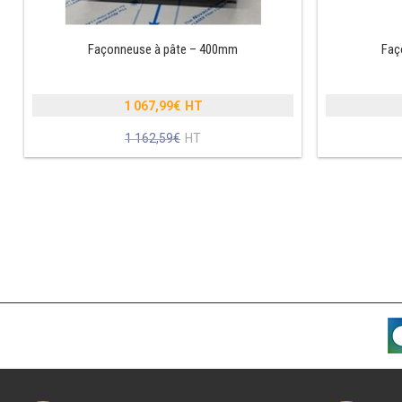
Façonneuse à pâte – 400mm
Faç
1 067,99
€
Le
1 162,59
€
prix
Le
initial
prix
était :
actuel
1
est :
162,59€.
1
067,99€.