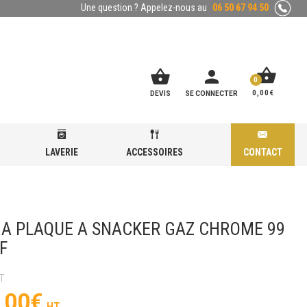
Une question ? Appelez-nous au
06 50 67 94 50
shopping_basket
shopping_basket
person
0
0,00
€
DEVIS
SE CONNECTER
LAVERIE
ACCESSOIRES
CONTACT
A PLAQUE A SNACKER GAZ CHROME 99
F
,00
€