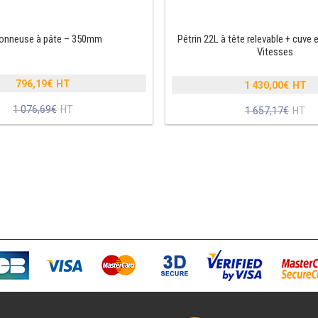
onneuse à pâte – 350mm
Pétrin 22L à tête relevable + cuve e
Vitesses
796,19
€
1 430,00
€
Le
Le
1 076,69
€
prix
Le
1 657,17
€
prix
Le
initial
prix
initial
prix
était :
actuel
était :
actuel
1
est :
1
est :
076,69€.
796,19€.
657,17€
1
430,00€