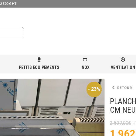
 2 500 € HT
PETITS ÉQUIPEMENTS
INOX
VENTILATION
AQUE A SNACKER GAZ CHROME 99 CM NEUF
keyboard_arrow_left
RETOUR
- 23%
- 23%
PLANCH
CM NEU
2 537,00
€
Le
1 962
prix