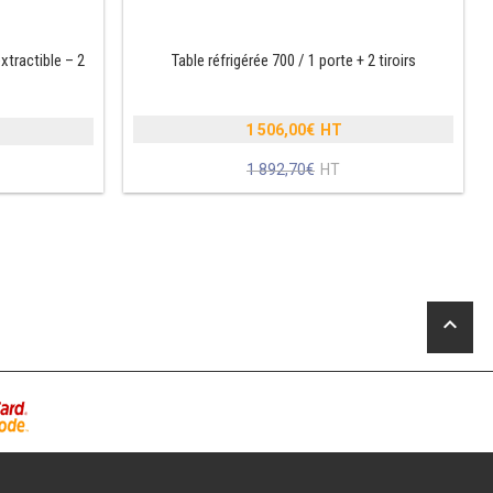
xtractible – 2
Table réfrigérée 700 / 1 porte + 2 tiroirs
1 506,00
€
Le
1 892,70
€
prix
Le
initial
prix
était :
actuel
1
est :
892,70€.
1
.
506,00€.
.
keyboard_arrow_up