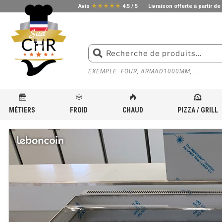
star_rate
star_rate
star_rate
star_rate
star_rate
Avis
4.5 / 5
Livraison offerte à partir de
EXEMPLE: FOUR, ARMAD1000MM, ...
MÉTIERS
FROID
CHAUD
PIZZA / GRILL
ACCUEIL
»
BOUTIQUE
»
MÉTIER
»
MATÉRIEL ET ÉQUIPEMENT POUR PIZZERIA
»
PLANCHA PL