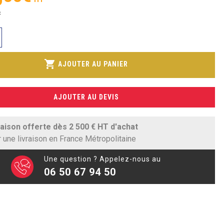
C
shopping_cart
AJOUTER AU PANIER
AJOUTER AU DEVIS
raison offerte dès 2 500 € HT d'achat
 une livraison en France Métropolitaine
Une question ? Appelez-nous au
06 50 67 94 50