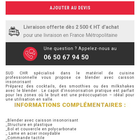
SOUBASSEMENT RÉFRIGÉRÉ
AJOUTER AU DEVIS
TABLE DE PRÉPARATION
Livraison offerte dès 2 500 € HT d'achat
TABLE DE PRÉPARATION COMPACTE
pour une livraison en France Métropolitaine
TABLE DE PRÉPARATION 700 / 800
Une question ? Appelez-nous au
06 50 67 94 50
SALADETTE COMPACTE
SUD CHR spécialisé dans le matériel de cuisine
SALADETTE COMPACTE VITRÉE
professionnelle vous propose ce blender avec caisson
insonorisant
Préparez des cocktails, des smoothies ou des milkshakes
SALADETTE 800 VITRÉE
avec le blender . Le capot d’insonorisation pratique est parfait
pour les zones où le bruit est une préoccupation – idéal pour
une utilisation en salle.
INFORMATIONS COMPLÉMENTAIRES :
MEUBLE À PIZZA
MEUBLE À PIZZA COMPACT
_Blender avec caisson insonorisant
_Structure en plastique
_Bol et couvercle en polycarbonate
MEUBLE À PIZZA
_ Lame en acier inoxydable
_Commande tactile