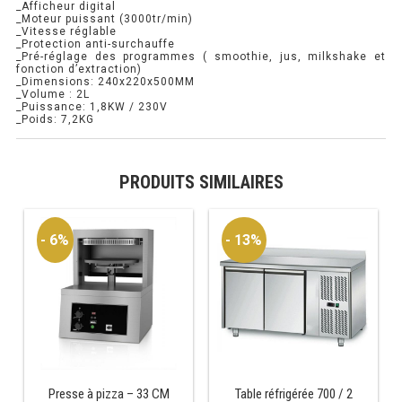
_Afficheur digital
_Moteur puissant (3000tr/min)
_Vitesse réglable
PRÉSENTOIR À INGRÉDIENTS
_Protection anti-surchauffe
_Pré-réglage des programmes ( smoothie, jus, milkshake et
fonction d’extraction)
PROFONDEUR 300 VITRÉE
_Dimensions: 240x220x500MM
_Volume : 2L
_Puissance: 1,8KW / 230V
PROFONDEUR 400 VITRÉE
_Poids: 7,2KG
PROFONDEUR 300 INOX
PRODUITS SIMILAIRES
PROFONDEUR 400 INOX
- 6%
- 13%
ARMOIRE RÉFRIGÉRÉE
RÉFRIGÉRATEUR
RÉFRIGÉRATEUR VITRÉ
RÉFRI / CONGÉL BOULANGERIE
Presse à pizza – 33 CM
Table réfrigérée 700 / 2
RÉFRI / CONGÉL PÂTISSERIE