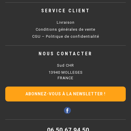
SERVICE CLIENT
BAIN MARIE 900 ÉLECTRIQUE
Livraison
CHAUFFE FRITES
Conditions générales de vente
CGU – Politique de confidentialité
CHAUFFE FRITES SÉRIE UOC
NOUS CONTACTER
CHAUFFE FRITES 600 ÉLECTRIQUE
Sud CHR
CHAUFFE FRITES 700 ÉLECTRIQUE
13940 MOLLEGES
FRANCE
PLAQUE DE CUISSON
ABONNEZ-VOUS À LA NEWSLETTER !
PLAQUE SÉRIE UOC
PLAQUE 600 GAZ
PLAQUE 650 GAZ
06 50 67 94 50