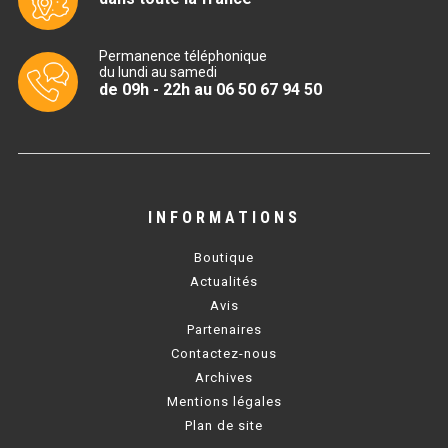
CUISINIÈRE SÉRIE UOC
CUISINIÈRE 600 GAZ
Permanence téléphonique
du lundi au samedi
CUISINIÈRE 700 GAZ
de 09h - 22h au 06 50 67 94 50
CUISINIÈRE 900 GAZ
CUISINIÈRE 600 ÉLECTRIQUE
CUISINIÈRE 700 ÉLECTRIQUE
INFORMATIONS
CUISINIÈRE 900 ÉLECTRIQUE
Boutique
Actualités
Avis
BAIN MARIE
Partenaires
Contactez-nous
BAIN MARIE SÉRIE UOC
Archives
Mentions légales
BAIN MARIE 600 ÉLECTRIQUE
Plan de site
BAIN MARIE 700 ÉLECTRIQUE