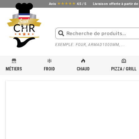
star_rate
star_rate
star_rate
star_rate
star_rate
Avis
4.5 / 5
Livraison offerte à partir de
EXEMPLE: FOUR, ARMAD1000MM, ...
MÉTIERS
FROID
CHAUD
PIZZA / GRILL
ACCUEIL
»
BOUTIQUE
»
MÉTIER
»
MATÉRIEL ET ÉQUIPEMENT POUR PIZZERIA
»
PRÉSENTOIR