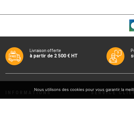
Livraison offerte
P
à partir de 2 500 € HT
s
Nous utilisons des cookies pour vous garantir la meil
INFORMATIONS
SERVICE CLIE
Boutique
Livraison
Actualités
Conditions généra
Avis
CGU – Politique de
Partenaires
Contactez-nous