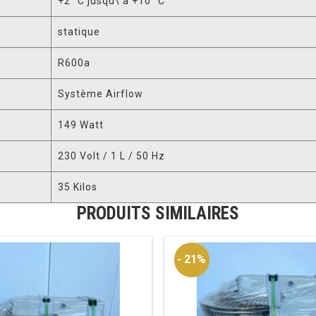
+2 °C jusqu\’à +10 °C
statique
R600a
Système Airflow
149 Watt
230 Volt / 1 L / 50 Hz
35 Kilos
PRODUITS SIMILAIRES
- 21%