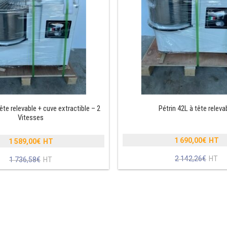
ête relevable + cuve extractible – 2
Pétrin 42L à tête releva
Vitesses
1 690,00
€
1 589,00
€
Le
Le
2 142,26
€
prix
Le
1 736,58
€
prix
Le
initial
prix
initial
prix
était :
actuel
était :
actuel
2
est :
1
est :
142,26€
1
736,58€.
1
690,00€
589,00€.