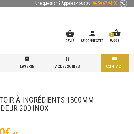
Une question ? Appelez-nous au
06 50 67 94 50
shopping_basket
shopping_basket
person
0
0,00
€
DEVIS
SE CONNECTER
LAVERIE
ACCESSOIRES
CONTACT
TOIR À INGRÉDIENTS 1800MM
DEUR 300 INOX
0
€