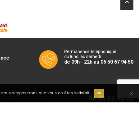
keyboard_arrow_up
Permanence téléphonique
du lundi au samedi
ance
de 09h - 22h au 06 50 67 94 50
e, nous supposerons que vous en êtes satisfait.
OK
06 50 67 94 50
Du lundi au samedi
09h - 18h
email
CONTACT
EWSLETTER !