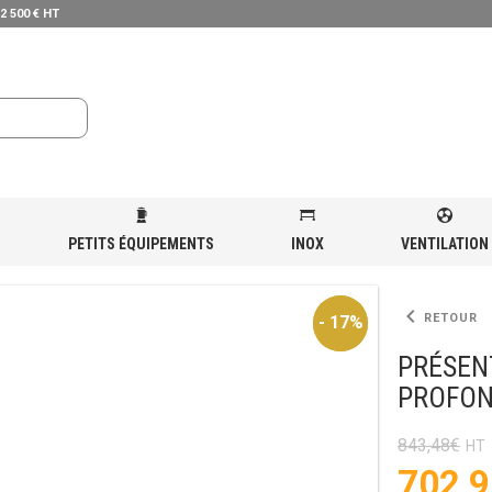
 2 500 € HT
PETITS ÉQUIPEMENTS
INOX
VENTILATION
 À INGRÉDIENTS 1800MM PROFONDEUR 300 INOX
keyboard_arrow_left
RETOUR
- 17%
- 17%
PRÉSEN
PROFON
843,48
€
Le
702,9
prix