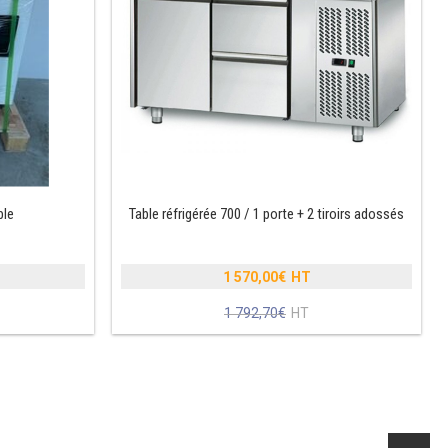
ble
Table réfrigérée 700 / 1 porte + 2 tiroirs adossés
1 570,00
€
Le
1 792,70
€
prix
Le
initial
prix
était :
actuel
1
est :
.
792,70€.
1
.
570,00€.