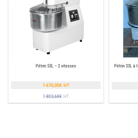
Pétrin 53L – 2 vitesses
Pétrin 33L à t
1 670,00
€
Le
1 803,68
€
prix
Le
initial
prix
était :
actuel
1
est :
803,68€.
1
670,00€.