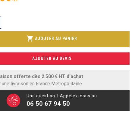
IR
shopping_cart
AJOUTER AU PANIER
TS
UR
AJOUTER AU DEVIS
raison offerte dès 2 500 € HT d'achat
 une livraison en France Métropolitaine
Une question ? Appelez-nous au
06 50 67 94 50