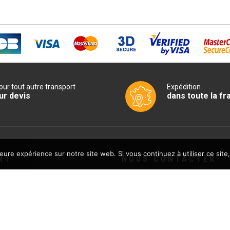
our tout autre transport
Expédition
ur devis
dans toute la fr
leure expérience sur notre site web. Si vous continuez à utiliser ce sit
NT
NOUS CONTACTER
Sud CHR
les de vente
13940 MOLLEGES
FRANCE
 confidentialité
ABONNEZ-VOUS À LA N