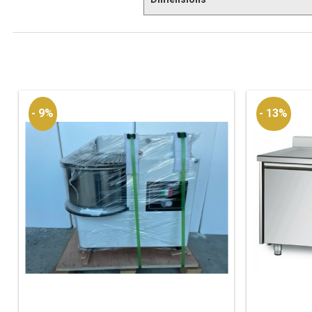
- 9%
- 13%