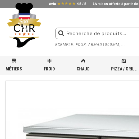
star_rate
star_rate
star_rate
star_rate
star_rate
Avis
4.5 / 5
Livraison offerte à partir de
EXEMPLE: FOUR, ARMAD1000MM, ...
MÉTIERS
FROID
CHAUD
PIZZA / GRILL
ACCUEIL
»
BOUTIQUE
»
MATÉRIEL FRIGORIFIQUE POUR CUISINE PROFESSIONNELLE
»
VENTE