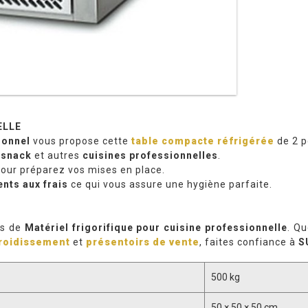
ELLE
ionnel
vous propose cette
table compacte réfrigérée
de 2 p
,
snack
et autres
cuisines professionnelles
.
our préparez vos mises en place.
nts aux frais
ce qui vous assure une hygiène parfaite.
es de
Matériel frigorifique pour cuisine professionnelle
. Q
froidissement
et
présentoirs de vente
, faites confiance à
S
500 kg
50 × 50 × 50 cm