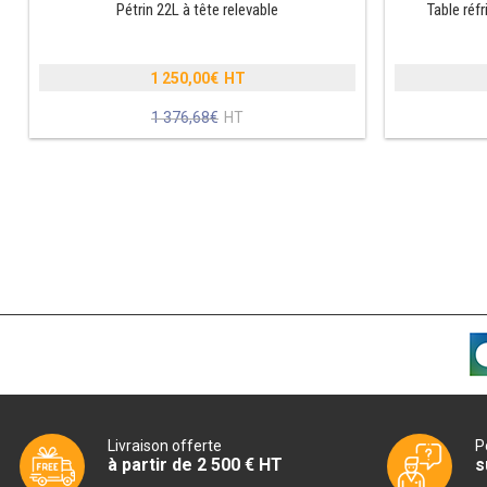
Pétrin 22L à tête relevable
Table réf
1 250,00
€
Le
1 376,68
€
prix
Le
initial
prix
était :
actuel
1
est :
376,68€.
1
250,00€.
Livraison offerte
P
à partir de 2 500 € HT
s