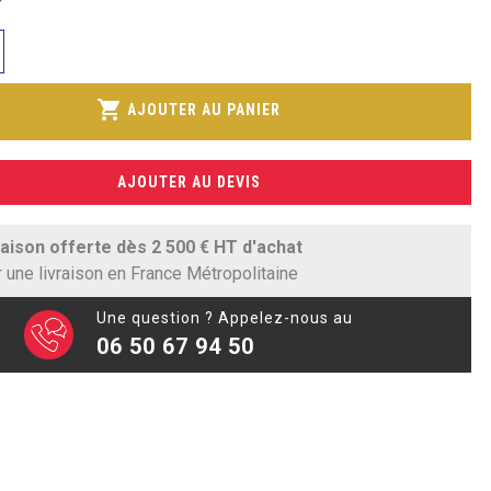
shopping_cart
AJOUTER AU PANIER
AJOUTER AU DEVIS
raison offerte dès 2 500 € HT d'achat
 une livraison en France Métropolitaine
Une question ? Appelez-nous au
06 50 67 94 50