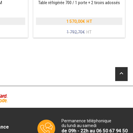
CM
Table réfrigérée 700 / 1 porte + 2 tiroirs adossés
1 570,00
€
Le
1 792,70
€
prix
Le
initial
prix
était :
actuel
1
est :
.
792,70€.
1
.
570,00€.
keyboard_arrow_up
Permanence téléphonique
du lundi au samedi
ance
de 09h - 22h au 06 50 67 94 50