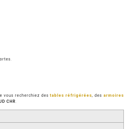
ortes.
ue vous recherchiez des
tables réfrigérées
, des
armoires
UD CHR
.