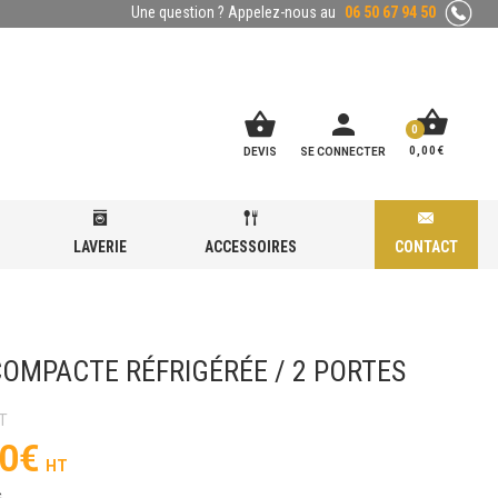
Une question ? Appelez-nous au
06 50 67 94 50
shopping_basket
shopping_basket
person
0
0,00
€
DEVIS
SE CONNECTER
LAVERIE
ACCESSOIRES
CONTACT
COMPACTE RÉFRIGÉRÉE / 2 PORTES
0
€
C