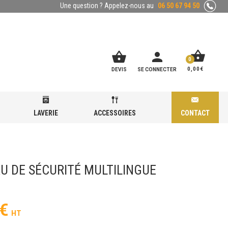
Une question ? Appelez-nous au
06 50 67 94 50
shopping_basket
shopping_basket
person
0
0,00
€
DEVIS
SE CONNECTER
LAVERIE
ACCESSOIRES
CONTACT
U DE SÉCURITÉ MULTILINGUE
€