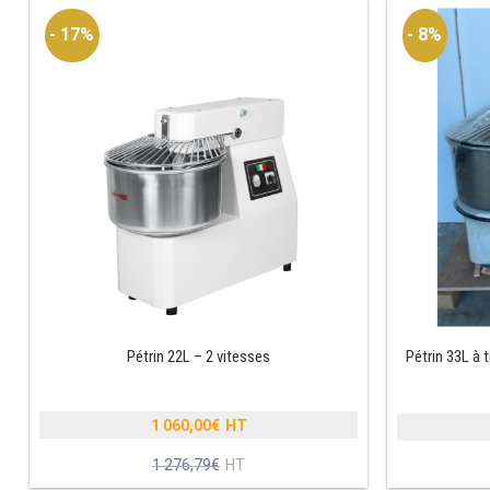
- 17%
- 8%
Pétrin 22L – 2 vitesses
Pétrin 33L à t
1 060,00
€
Le
1 276,79
€
prix
Le