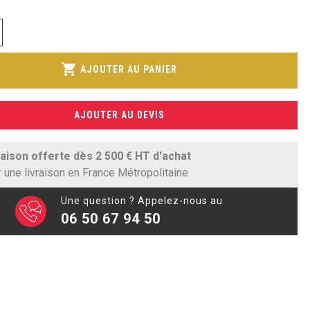
shopping_cart
AJOUTER AU PANIER
e
AJOUTER AU DEVIS
raison offerte dès 2 500 € HT d'achat
 une livraison en France Métropolitaine
Une question ? Appelez-nous au
06 50 67 94 50