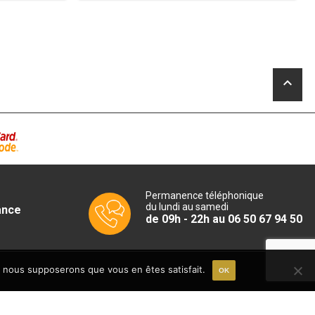
initial
prix
était :
actuel
1
est :
.
792,70€.
1
.
570,00€.
keyboard_arrow_up
Permanence téléphonique
du lundi au samedi
ance
de 09h - 22h au 06 50 67 94 50
e, nous supposerons que vous en êtes satisfait.
OK
06 50 67 94 50