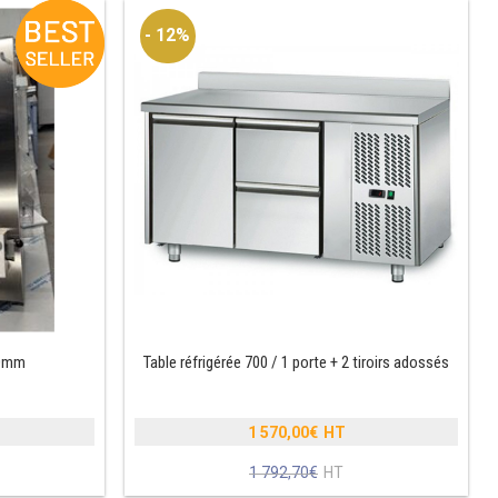
- 12%
00mm
Table réfrigérée 700 / 1 porte + 2 tiroirs adossés
1 570,00
€
Le
1 792,70
€
prix
Le