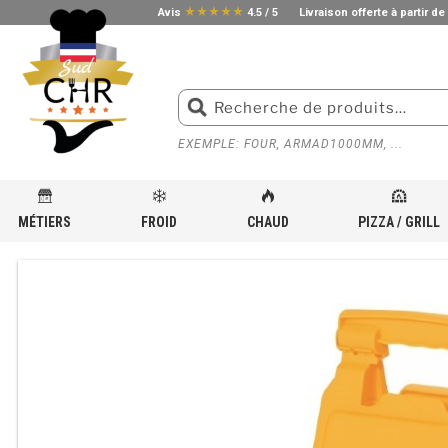
star_rate
star_rate
star_rate
star_rate
star_rate
Avis
4.5 / 5
Livraison offerte à partir de
EXEMPLE: FOUR, ARMAD1000MM, ...
MÉTIERS
FROID
CHAUD
PIZZA / GRILL
ACCUEIL
»
BOUTIQUE
»
MATÉRIEL POUR LAVERIE PROFESSIONNELLE
»
HYGIÈNE ET ENTRE