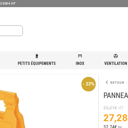
 2 500 € HT
PETITS ÉQUIPEMENTS
INOX
VENTILATION
TIEN
»
PANNEAU DE SÉCURITÉ MULTILINGUE
keyboard_arrow_left
RETOUR
- 23%
- 23%
PANNEA
35,31
€
Le
27,28
prix
initial
Le
32,74
€
TTC