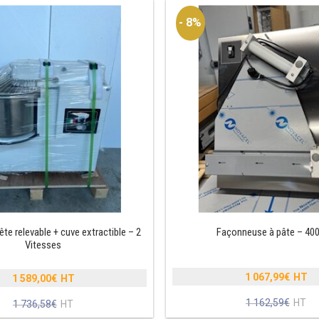
- 8%
ête relevable + cuve extractible – 2
Façonneuse à pâte – 4
Vitesses
1 067,99
€
1 589,00
€
Le
Le
1 162,59
€
prix
Le
1 736,58
€
prix
Le