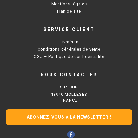
Mentions légales
Plan de site
BAIN MARIE 900 ÉLECTRIQUE
SERVICE CLIENT
CHAUFFE FRITES
Livraison
CHAUFFE FRITES SÉRIE UOC
Conditions générales de vente
CGU – Politique de confidentialité
CHAUFFE FRITES 600 ÉLECTRIQUE
CHAUFFE FRITES 700 ÉLECTRIQUE
NOUS CONTACTER
Sud CHR
PLAQUE DE CUISSON
13940 MOLLEGES
FRANCE
PLAQUE SÉRIE UOC
PLAQUE 600 GAZ
ABONNEZ-VOUS À LA NEWSLETTER !
PLAQUE 650 GAZ