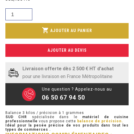
initial
SOUBASSEMENT RÉFRIGÉRÉ
prix
était :
quantité
actuel
427,57€.
de
TABLE DE PRÉPARATION
est :
Balance
shopping_cart
295,96€.
AJOUTER AU PANIER
3
TABLE DE PRÉPARATION COMPACTE
kilos
TABLE DE PRÉPARATION 700 / 800
/
AJOUTER AU DEVIS
précision
SALADETTE COMPACTE
à
1
Livraison offerte dès 2 500 € HT d'achat
SALADETTE COMPACTE VITRÉE
grammes
pour une livraison en France Métropolitaine
SALADETTE 800 VITRÉE
Une question ? Appelez-nous au
06 50 67 94 50
MEUBLE À PIZZA
Balance 3 kilos / précision à 1 grammes
MEUBLE À PIZZA COMPACT
SUD CHR
spécialisée dans le
matériel de cuisine
professionnelle
vous propose cette
balance de précision.
Idéal pour la pesée précise de vos produits dans tout les
MEUBLE À PIZZA
types de commerces .