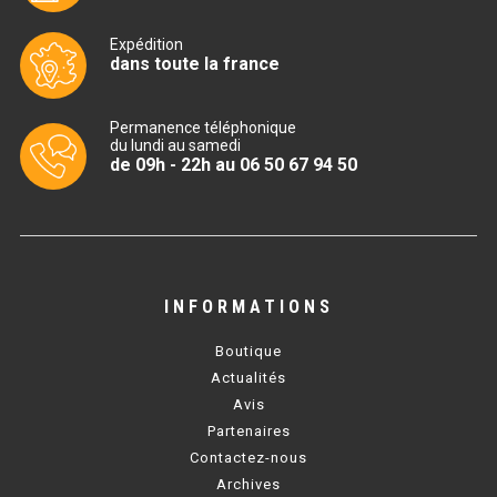
CUISINIÈRE SÉRIE UOC
Expédition
CUISINIÈRE 600 GAZ
dans toute la france
CUISINIÈRE 700 GAZ
Permanence téléphonique
CUISINIÈRE 900 GAZ
du lundi au samedi
de 09h - 22h au 06 50 67 94 50
CUISINIÈRE 600 ÉLECTRIQUE
CUISINIÈRE 700 ÉLECTRIQUE
CUISINIÈRE 900 ÉLECTRIQUE
INFORMATIONS
BAIN MARIE
Boutique
Actualités
BAIN MARIE SÉRIE UOC
Avis
Partenaires
BAIN MARIE 600 ÉLECTRIQUE
Contactez-nous
Archives
BAIN MARIE 700 ÉLECTRIQUE