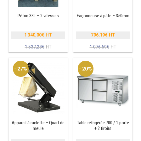
RÉFRIGÉRATEUR POISSON
Pétrin 33L – 2 vitesses
Façonneuse à pâte – 350mm
CONGÉLATEUR
1 340,00
€
796,19
€
CONGÉLATEUR VITRÉ
Le
Le
prix
prix
Le
Le
1 537,28
€
1 076,69
€
initial
initial
prix
prix
CONGÉLATEURS HORIZONTAUX
était :
était :
actuel
actuel
1
1
est :
est :
- 27%
- 20%
537,28€.
076,69€.
CELLULE DE REFROIDISSEMENT
1
796,19€.
340,00€.
ARMOIRE À BOISSONS
VITRINE À BOISSONS
ARRIÈRE-BAR
Appareil à raclette – Quart de
Table réfrigérée 700 / 1 porte
CAVE À VIN
meule
+ 2 tiroirs