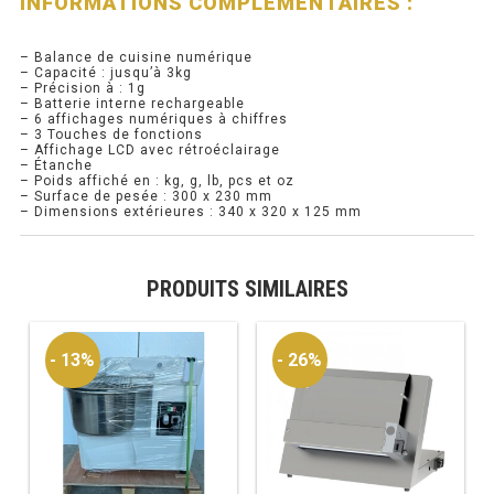
INFORMATIONS COMPLÉMENTAIRES :
PRÉSENTOIR À INGRÉDIENTS
– Balance de cuisine numérique
– Capacité : jusqu’à 3kg
– Précision à : 1g
PROFONDEUR 300 VITRÉE
– Batterie interne rechargeable
– 6 affichages numériques à chiffres
– 3 Touches de fonctions
PROFONDEUR 400 VITRÉE
– Affichage LCD avec rétroéclairage
– Étanche
– Poids affiché en : kg, g, lb, pcs et oz
PROFONDEUR 300 INOX
– Surface de pesée : 300 x 230 mm
– Dimensions extérieures : 340 x 320 x 125 mm
PROFONDEUR 400 INOX
PRODUITS SIMILAIRES
ARMOIRE RÉFRIGÉRÉE
RÉFRIGÉRATEUR
- 13%
- 26%
RÉFRIGÉRATEUR VITRÉ
RÉFRI / CONGÉL BOULANGERIE
RÉFRI / CONGÉL PÂTISSERIE