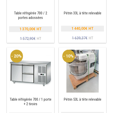
MACHINES À GLAÇONS
MACHINE À GRANITÉ
Table réfrigérée 700 / 2
Pétrin 33L à tête relevable
portes adossées
PRÉSENTOIR DE VENTE
1 440,00
€
1 370,00
€
Le
Le
VITRINE SÉRIE UOC
prix
prix
Le
1 639,37
€
Le
1 572,90
€
initial
initial
prix
prix
VITRINE RÉFRIGÉRÉE
était :
était :
actuel
actuel
1
1
est :
est :
- 20%
- 10%
639,37€.
VITRINE À PÂTISSERIE
572,90€.
1
1
440,00€.
370,00€.
BUFFET CHAUD / FROID
Table réfrigérée 700 / 1 porte
Pétrin 53L à tête relevable
CUISINIÈRE
+ 2 tiroirs