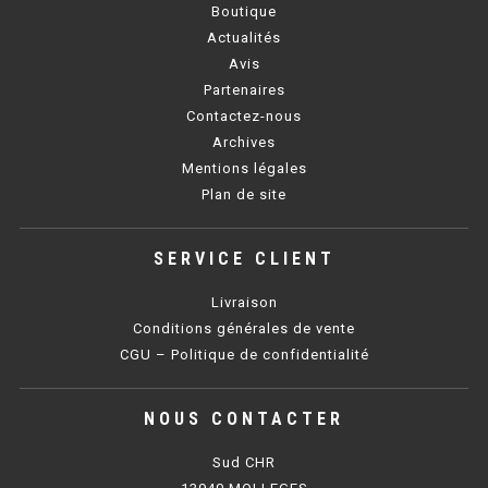
Boutique
PLAQUE 700 GAZ
Actualités
PLAQUE 900 GAZ
Avis
Partenaires
PLAQUE 600 ÉLECTRIQUE
Contactez-nous
Archives
PLAQUE 650 ÉLECTRIQUE
Mentions légales
Plan de site
PLAQUE 700 ÉLECTRIQUE
PLAQUE 900 ÉLECTRIQUE
SERVICE CLIENT
Livraison
FRITEUSE
Conditions générales de vente
CGU – Politique de confidentialité
FRITEUSE SÉRIE UOC
FRITEUSE 600 GAZ
NOUS CONTACTER
FRITEUSE 650 GAZ
Sud CHR