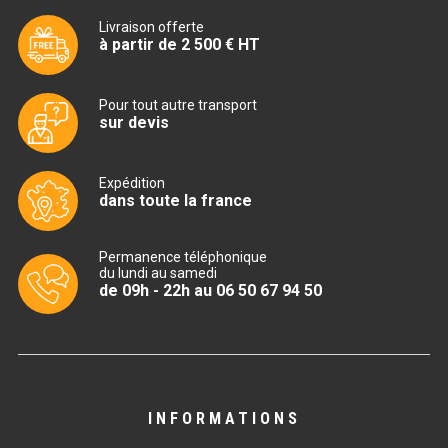
Livraison offerte
BAIN MARIE 900 ÉLECTRIQUE
à partir de 2 500 € HT
CHAUFFE FRITES
Pour tout autre transport
sur devis
CHAUFFE FRITES SÉRIE UOC
Expédition
CHAUFFE FRITES 600 ÉLECTRIQUE
dans toute la france
CHAUFFE FRITES 700 ÉLECTRIQUE
Permanence téléphonique
du lundi au samedi
de 09h - 22h au 06 50 67 94 50
PLAQUE DE CUISSON
PLAQUE SÉRIE UOC
PLAQUE 600 GAZ
INFORMATIONS
PLAQUE 650 GAZ