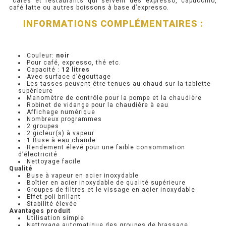
cafés et restaurants qui servent des expresso, capuccino,
café latte ou autres boissons à base d’expresso.
PRÉSENTOIR À INGRÉDIENTS
INFORMATIONS COMPLÉMENTAIRES :
PROFONDEUR 300 VITRÉE
Couleur:
noir
Pour café, expresso, thé etc.
PROFONDEUR 400 VITRÉE
Capacité :
12 litres
Avec surface d’égouttage
Les tasses peuvent être tenues au chaud sur la tablette
PROFONDEUR 300 INOX
supérieure
Manomètre de contrôle pour la pompe et la chaudière
Robinet de vidange pour la chaudière à eau
PROFONDEUR 400 INOX
Affichage numérique
Nombreux programmes
2 groupes
2 gicleur(s) à vapeur
ARMOIRE RÉFRIGÉRÉE
1 Buse à eau chaude
Rendement élevé pour une faible consommation
d’électricité
RÉFRIGÉRATEUR
Nettoyage facile
Qualité
Buse à vapeur en acier inoxydable
RÉFRIGÉRATEUR VITRÉ
Boîtier en acier inoxydable de qualité supérieure
Groupes de filtres et le vissage en acier inoxydable
Effet poli brillant
RÉFRI / CONGÉL BOULANGERIE
Stabilité élevée
Avantages produit
Utilisation simple
RÉFRI / CONGÉL PÂTISSERIE
Nettoyage automatique des groupes de brassage