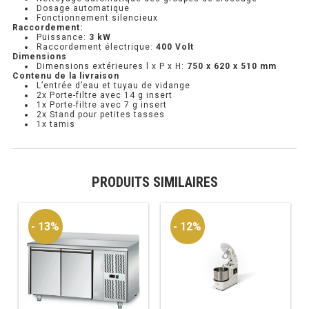
Dosage automatique
Fonctionnement silencieux
RÉFRIGÉRATEUR POISSON
Raccordement:
Puissance:
3 kW
Raccordement électrique:
400 Volt
CONGÉLATEUR
Dimensions
Dimensions extérieures l x P x H:
750 x 620 x 510 mm
Contenu de la livraison
CONGÉLATEUR VITRÉ
L’entrée d’eau et tuyau de vidange
2x Porte-filtre avec 14 g insert
1x Porte-filtre avec 7 g insert
2x Stand pour petites tasses
1x tamis
CONGÉLATEURS HORIZONTAUX
CELLULE DE REFROIDISSEMENT
PRODUITS SIMILAIRES
ARMOIRE À BOISSONS
VITRINE À BOISSONS
- 13%
- 12%
ARRIÈRE-BAR
CAVE À VIN