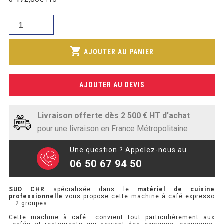
SOUBASSEMENT RÉFRIGÉRÉ
quantité
de
TABLE DE PRÉPARATION
Machine
shopping_cart
AJOUTER AU PANIER
à
TABLE DE PRÉPARATION COMPACTE
café
TABLE DE PRÉPARATION 700 / 800
expresso
AJOUTER AU DEVIS
-
SALADETTE COMPACTE
2
groupes
Livraison offerte dès 2 500 € HT d'achat
SALADETTE COMPACTE VITRÉE
-
pour une livraison en France Métropolitaine
Noir
SALADETTE 800 VITRÉE
Une question ? Appelez-nous au
06 50 67 94 50
MEUBLE À PIZZA
SUD CHR
spécialisée dans le
matériel de cuisine
MEUBLE À PIZZA COMPACT
professionnelle
vous propose cette machine à café expresso
– 2 groupes
MEUBLE À PIZZA
Cette machine à café convient tout particulièrement aux