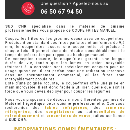
Une question ? Appelez-nous au
06 50 67 94 50
PRÉSENTOIR À INGRÉDIENTS
PROFONDEUR 300 VITRÉE
SUD CHR
spécialisé dans le
matériel de cuisine
professionnelles
vous propose ce COUPE FRITES MANUEL.
PROFONDEUR 400 VITRÉE
Coupez les frites ou les gros morceaux avec ce coupe-frites.
Produisant en standard des frites parfaites et uniformes de 9,5
mm, le coupe-frites assure une coupe nette et précise à
PROFONDEUR 300 INOX
chaque fois. Il permet donc de réduire considérablement le
temps de préparation par rapport au hachage manuel.
De conception robuste, le coupe-frites garantit une longue
PROFONDEUR 400 INOX
durée de vie, tandis que les lames en acier inoxydable
résistant à la corrosion sont spécialement conçues pour un
usage quotidien. Il est parfait pour une utilisation intensive
dans un environnement commercial, où les frites sont
ARMOIRE RÉFRIGÉRÉE
incroyablement populaires.
Doté d’une poignée robuste, le coupe-frites offre une prise en
main incroyable. Il est donc facile à utiliser, quelle que soit la
force que vous devez déployer pour couper les légumes.
RÉFRIGÉRATEUR
Nous vous proposons de découvrir nos différentes gammes de
Matériel frigorifique pour cuisine professionnelle
. Que vous
RÉFRIGÉRATEUR VITRÉ
recherchiez des
tables réfrigérées
, des
armoires
réfrigérées
, des
congélateurs
ou autres
cellules de
refroidissement
et
présentoirs de vente
, faites confiance
RÉFRI / CONGÉL BOULANGERIE
à
SUD CHR.
INFORMATIONS COMPLÉMENTAIRES :
RÉFRI / CONGÉL PÂTISSERIE