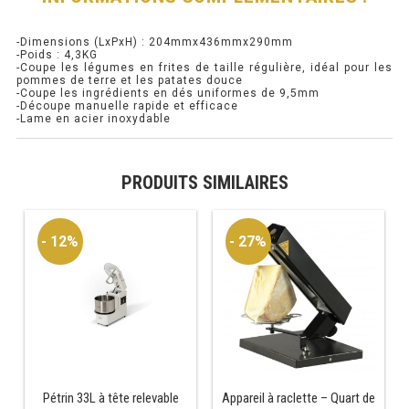
RÉFRIGÉRATEUR POISSON
-Dimensions (LxPxH) : 204mmx436mmx290mm
-Poids : 4,3KG
-Coupe les légumes en frites de taille régulière, idéal pour les
CONGÉLATEUR
pommes de terre et les patates douce
-Coupe les ingrédients en dés uniformes de 9,5mm
-Découpe manuelle rapide et efficace
CONGÉLATEUR VITRÉ
-Lame en acier inoxydable
CONGÉLATEURS HORIZONTAUX
PRODUITS SIMILAIRES
CELLULE DE REFROIDISSEMENT
- 12%
- 27%
ARMOIRE À BOISSONS
VITRINE À BOISSONS
ARRIÈRE-BAR
CAVE À VIN
Pétrin 33L à tête relevable
Appareil à raclette – Quart de