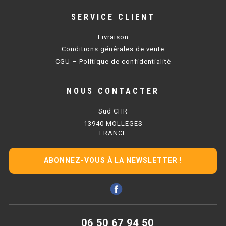
PLAQUE 700 GAZ
SERVICE CLIENT
PLAQUE 900 GAZ
Livraison
Conditions générales de vente
PLAQUE 600 ÉLECTRIQUE
CGU – Politique de confidentialité
PLAQUE 650 ÉLECTRIQUE
NOUS CONTACTER
PLAQUE 700 ÉLECTRIQUE
Sud CHR
PLAQUE 900 ÉLECTRIQUE
13940 MOLLEGES
FRANCE
FRITEUSE
ABONNEZ-VOUS À LA NEWSLETTER !
FRITEUSE SÉRIE UOC
FRITEUSE 600 GAZ
FRITEUSE 650 GAZ
06 50 67 94 50