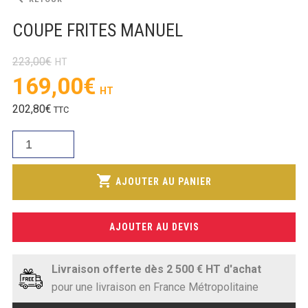
SOUBASSEMENT RÉFRIGÉRÉ
COUPE FRITES MANUEL
TABLE DE PRÉPARATION
223,00
€
TABLE DE PRÉPARATION COMPACTE
Le
169,00
€
prix
TABLE DE PRÉPARATION 700 / 800
Le
202,80
€
TTC
initial
prix
était :
SALADETTE COMPACTE
quantité
actuel
223,00€.
de
est :
SALADETTE COMPACTE VITRÉE
COUPE
shopping_cart
169,00€.
AJOUTER AU PANIER
FRITES
SALADETTE 800 VITRÉE
MANUEL
AJOUTER AU DEVIS
MEUBLE À PIZZA
MEUBLE À PIZZA COMPACT
Livraison offerte dès 2 500 € HT d'achat
pour une livraison en France Métropolitaine
MEUBLE À PIZZA