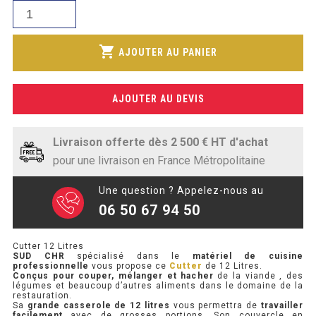
était :
SOUBASSEMENT RÉFRIGÉRÉ
quantité
actuel
945,13€.
de
est :
Cutter
TABLE DE PRÉPARATION
shopping_cart
751,86€.
AJOUTER AU PANIER
12
Litres
TABLE DE PRÉPARATION COMPACTE
AJOUTER AU DEVIS
TABLE DE PRÉPARATION 700 / 800
SALADETTE COMPACTE
Livraison offerte dès 2 500 € HT d'achat
pour une livraison en France Métropolitaine
SALADETTE COMPACTE VITRÉE
Une question ? Appelez-nous au
SALADETTE 800 VITRÉE
06 50 67 94 50
MEUBLE À PIZZA
Cutter 12 Litres
SUD CHR
spécialisé dans le
matériel de cuisine
professionnelle
vous propose ce
Cutter
de 12 Litres.
MEUBLE À PIZZA COMPACT
Conçus pour couper, mélanger et hacher
de la viande , des
légumes et beaucoup d’autres aliments dans le domaine de la
restauration.
MEUBLE À PIZZA
Sa
grande casserole de 12 litres
vous permettra de
travailler
facilement
avec de grosses portions. Son couvercle en