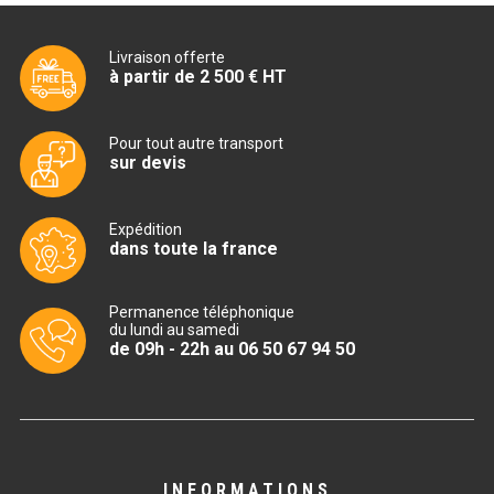
CUISINIÈRE SÉRIE UOC
CUISINIÈRE 600 GAZ
Livraison offerte
à partir de 2 500 € HT
CUISINIÈRE 700 GAZ
CUISINIÈRE 900 GAZ
Pour tout autre transport
sur devis
CUISINIÈRE 600 ÉLECTRIQUE
Expédition
CUISINIÈRE 700 ÉLECTRIQUE
dans toute la france
CUISINIÈRE 900 ÉLECTRIQUE
Permanence téléphonique
du lundi au samedi
BAIN MARIE
de 09h - 22h au 06 50 67 94 50
BAIN MARIE SÉRIE UOC
BAIN MARIE 600 ÉLECTRIQUE
INFORMATIONS
BAIN MARIE 700 ÉLECTRIQUE