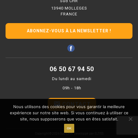
Sud CHR
PLAQUE 700 GAZ
13940 MOLLEGES
FRANCE
PLAQUE 900 GAZ
PLAQUE 600 ÉLECTRIQUE
ABONNEZ-VOUS À LA NEWSLETTER !
PLAQUE 650 ÉLECTRIQUE
PLAQUE 700 ÉLECTRIQUE
06 50 67 94 50
PLAQUE 900 ÉLECTRIQUE
Du lundi au samedi
FRITEUSE
09h - 18h
FRITEUSE SÉRIE UOC
email
CONTACT
Nous utilisons des cookies pour vous garantir la meilleure
expérience sur notre site web. Si vous continuez à utiliser ce
FRITEUSE 600 GAZ
site, nous supposerons que vous en êtes satisfait.
FRITEUSE 650 GAZ
OK
Copyright © 2026 Sud CHR.
Developpé par ELTISS