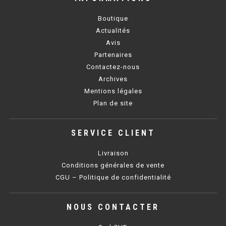
Boutique
BAIN MARIE 900 ÉLECTRIQUE
Actualités
Avis
CHAUFFE FRITES
Partenaires
Contactez-nous
CHAUFFE FRITES SÉRIE UOC
Archives
Mentions légales
CHAUFFE FRITES 600 ÉLECTRIQUE
Plan de site
CHAUFFE FRITES 700 ÉLECTRIQUE
SERVICE CLIENT
PLAQUE DE CUISSON
Livraison
Conditions générales de vente
PLAQUE SÉRIE UOC
CGU – Politique de confidentialité
PLAQUE 600 GAZ
NOUS CONTACTER
PLAQUE 650 GAZ