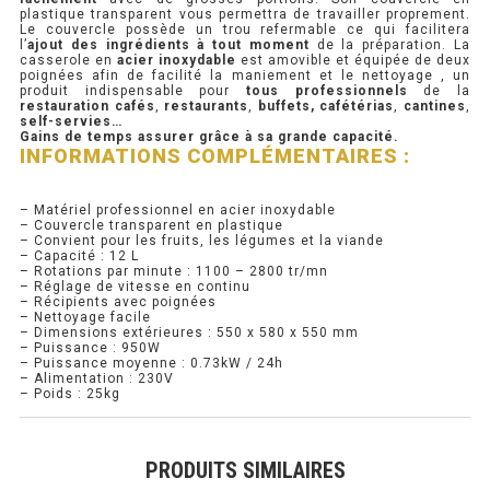
plastique transparent vous permettra de travailler proprement.
Le couvercle possède un trou refermable ce qui facilitera
PRÉSENTOIR À INGRÉDIENTS
l’
ajout des ingrédients à tout moment
de la préparation. La
casserole en
acier inoxydable
est amovible et équipée de deux
poignées afin de facilité la maniement et le nettoyage , un
produit indispensable pour
tous professionnels
de la
PROFONDEUR 300 VITRÉE
restauration cafés
,
restaurants
,
buffets,
cafétérias
,
cantines
,
self-servies…
Gains de temps assurer grâce à sa grande capacité.
PROFONDEUR 400 VITRÉE
INFORMATIONS COMPLÉMENTAIRES :
PROFONDEUR 300 INOX
– Matériel professionnel en acier inoxydable
– Couvercle transparent en plastique
PROFONDEUR 400 INOX
– Convient pour les fruits, les légumes et la viande
– Capacité : 12 L
– Rotations par minute : 1100 – 2800 tr/mn
– Réglage de vitesse en continu
ARMOIRE RÉFRIGÉRÉE
– Récipients avec poignées
– Nettoyage facile
– Dimensions extérieures : 550 x 580 x 550 mm
RÉFRIGÉRATEUR
– Puissance : 950W
– Puissance moyenne : 0.73kW / 24h
– Alimentation : 230V
RÉFRIGÉRATEUR VITRÉ
– Poids : 25kg
RÉFRI / CONGÉL BOULANGERIE
PRODUITS SIMILAIRES
RÉFRI / CONGÉL PÂTISSERIE