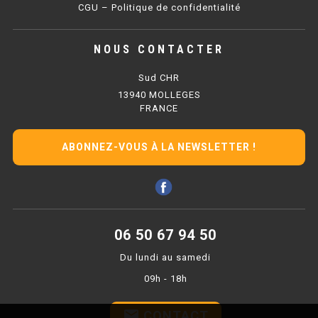
CGU – Politique de confidentialité
BAIN MARIE 900 ÉLECTRIQUE
NOUS CONTACTER
CHAUFFE FRITES
Sud CHR
13940 MOLLEGES
CHAUFFE FRITES SÉRIE UOC
FRANCE
CHAUFFE FRITES 600 ÉLECTRIQUE
ABONNEZ-VOUS À LA NEWSLETTER !
CHAUFFE FRITES 700 ÉLECTRIQUE
PLAQUE DE CUISSON
06 50 67 94 50
PLAQUE SÉRIE UOC
Du lundi au samedi
PLAQUE 600 GAZ
09h - 18h
PLAQUE 650 GAZ
email
CONTACT