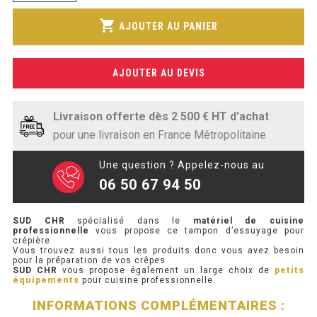
SOUBASSEMENT RÉFRIGÉRÉ
Tampon
shopping_cart
AJOUTER AU PANIER
d’essuyage
TABLE DE PRÉPARATION
crépiere
AJOUTER AU DEVIS
TABLE DE PRÉPARATION COMPACTE
TABLE DE PRÉPARATION 700 / 800
Livraison offerte dès 2 500 € HT d'achat
pour une livraison en France Métropolitaine
SALADETTE COMPACTE
Une question ? Appelez-nous au
SALADETTE COMPACTE VITRÉE
06 50 67 94 50
SALADETTE 800 VITRÉE
SUD CHR
spécialisé dans le
matériel de cuisine
professionnelle
vous propose ce tampon d’essuyage pour
MEUBLE À PIZZA
crépière
Vous trouvez aussi tous les produits donc vous avez besoin
pour la préparation de vos crêpes
SUD CHR
vous propose également un large choix de
petits
MEUBLE À PIZZA COMPACT
équipements
pour cuisine professionnelle.
MEUBLE À PIZZA
INFORMATIONS COMPLÉMENTAIRES :