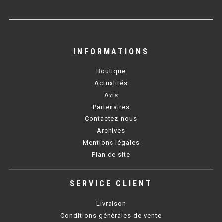
CUISINIÈRE SÉRIE UOC
CUISINIÈRE 600 GAZ
CUISINIÈRE 700 GAZ
INFORMATIONS
CUISINIÈRE 900 GAZ
Boutique
Actualités
CUISINIÈRE 600 ÉLECTRIQUE
Avis
CUISINIÈRE 700 ÉLECTRIQUE
Partenaires
Contactez-nous
CUISINIÈRE 900 ÉLECTRIQUE
Archives
Mentions légales
Plan de site
BAIN MARIE
BAIN MARIE SÉRIE UOC
SERVICE CLIENT
BAIN MARIE 600 ÉLECTRIQUE
Livraison
Conditions générales de vente
BAIN MARIE 700 ÉLECTRIQUE