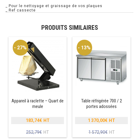
_ Pour le nettoyage et graissage de vos plaques
_ Ref cassecte
PRÉSENTOIR À INGRÉDIENTS
PROFONDEUR 300 VITRÉE
PRODUITS SIMILAIRES
PROFONDEUR 400 VITRÉE
- 27%
- 13%
PROFONDEUR 300 INOX
PROFONDEUR 400 INOX
ARMOIRE RÉFRIGÉRÉE
RÉFRIGÉRATEUR
Appareil à raclette – Quart de
Table réfrigérée 700 / 2
meule
portes adossées
RÉFRIGÉRATEUR VITRÉ
183,74
€
1 370,00
€
RÉFRI / CONGÉL BOULANGERIE
Le
Le
prix
prix
Le
Le
252,79
€
1 572,90
€
initial
initial
RÉFRI / CONGÉL PÂTISSERIE
prix
prix