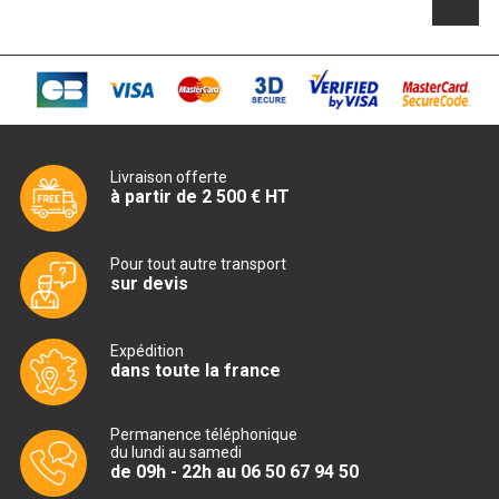
MACHINES À GLAÇONS
MACHINE À GRANITÉ
PRÉSENTOIR DE VENTE
VITRINE SÉRIE UOC
Livraison offerte
à partir de 2 500 € HT
VITRINE RÉFRIGÉRÉE
VITRINE À PÂTISSERIE
Pour tout autre transport
sur devis
BUFFET CHAUD / FROID
Expédition
dans toute la france
Permanence téléphonique
CUISINIÈRE
du lundi au samedi
de 09h - 22h au 06 50 67 94 50