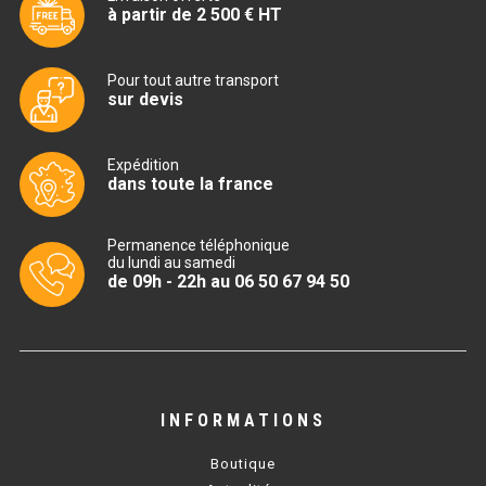
à partir de 2 500 € HT
BAIN MARIE 900 ÉLECTRIQUE
Pour tout autre transport
sur devis
CHAUFFE FRITES
CHAUFFE FRITES SÉRIE UOC
Expédition
dans toute la france
CHAUFFE FRITES 600 ÉLECTRIQUE
Permanence téléphonique
CHAUFFE FRITES 700 ÉLECTRIQUE
du lundi au samedi
de 09h - 22h au 06 50 67 94 50
PLAQUE DE CUISSON
PLAQUE SÉRIE UOC
PLAQUE 600 GAZ
INFORMATIONS
PLAQUE 650 GAZ
Boutique