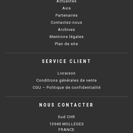
Actualités
PLAQUE 700 GAZ
Avis
Partenaires
PLAQUE 900 GAZ
Contactez-nous
PLAQUE 600 ÉLECTRIQUE
Archives
Mentions légales
PLAQUE 650 ÉLECTRIQUE
Plan de site
PLAQUE 700 ÉLECTRIQUE
SERVICE CLIENT
PLAQUE 900 ÉLECTRIQUE
Livraison
Conditions générales de vente
FRITEUSE
CGU – Politique de confidentialité
FRITEUSE SÉRIE UOC
NOUS CONTACTER
FRITEUSE 600 GAZ
Sud CHR
FRITEUSE 650 GAZ
13940 MOLLEGES
FRANCE