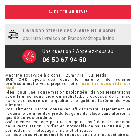
vide
à
PRÉSENTOIR À INGRÉDIENTS
AJOUTER AU DEVIS
cloche
-
PROFONDEUR 300 VITRÉE
20m³
Livraison offerte dès 2 500 € HT d'achat
/
pour une livraison en France Métropolitaine
PROFONDEUR 400 VITRÉE
H
-
PROFONDEUR 300 INOX
Une question ? Appelez-nous au
Sur
06 50 67 94 50
pieds
PROFONDEUR 400 INOX
Machine sous-vide à cloche – 20m³ / H – Sur pieds
SUD CHR
spécialisée dans le
matériel de cuisine
ARMOIRE RÉFRIGÉRÉE
professionnelle
vous propose cette
machine sous vide
sur
pied.
Idéal pour une conservation prolongée
de vos préparations
RÉFRIGÉRATEUR
avec la mise sous vide en sachets
.Le processus de la mise
sous vide
converse la qualité , le goût et l’arôme de vos
aliments.
RÉFRIGÉRATEUR VITRÉ
Vos aliments seront conserver efficacement, rapidement et
réduira le volume des produits, gains de place sans altérer la
qualité de vos produits.
RÉFRI / CONGÉL BOULANGERIE
Spécialement conçue pour un usage intensif dans le domaine
de la restauration. En d’acier inoxydable de haute qualité , lui
permettant un nettoyage simple et efficace,
RÉFRI / CONGÉL PÂTISSERIE
La mise sous vide permet le respect des normes sanitaires.