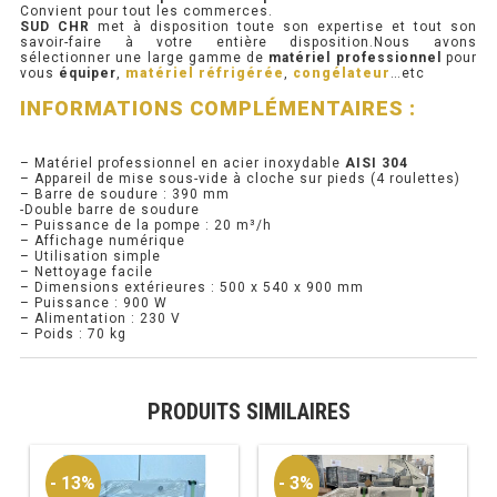
Convient pour tout les commerces.
SUD CHR
met à disposition toute son expertise et tout son
RÉFRIGÉRATEUR POISSON
savoir-faire à votre entière disposition.Nous avons
sélectionner une large gamme de
matériel professionnel
pour
vous
équiper
,
matériel réfrigérée
,
congélateur
…etc
CONGÉLATEUR
INFORMATIONS COMPLÉMENTAIRES :
CONGÉLATEUR VITRÉ
– Matériel professionnel en acier inoxydable
AISI 304
– Appareil de mise sous-vide à cloche sur pieds (4 roulettes)
– Barre de soudure : 390 mm
CONGÉLATEURS HORIZONTAUX
-Double barre de soudure
– Puissance de la pompe : 20 m³/h
– Affichage numérique
CELLULE DE REFROIDISSEMENT
– Utilisation simple
– Nettoyage facile
– Dimensions extérieures : 500 x 540 x 900 mm
ARMOIRE À BOISSONS
– Puissance : 900 W
– Alimentation : 230 V
– Poids : 70 kg
VITRINE À BOISSONS
ARRIÈRE-BAR
PRODUITS SIMILAIRES
CAVE À VIN
- 13%
- 3%