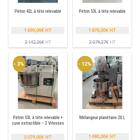
Pétrin 42L à tête relevable
Pétrin 53L à tête relevable
RÉFRIGÉRATEUR POISSON
CONGÉLATEUR
1 690,00
€
1 870,00
€
Le
Le
CONGÉLATEUR VITRÉ
prix
prix
Le
Le
2 142,26
€
2 079,27
€
initial
initial
prix
prix
était :
était :
actuel
actuel
CONGÉLATEURS HORIZONTAUX
2
2
est :
est :
- 3%
- 12%
142,26€.
079,27€.
1
1
CELLULE DE REFROIDISSEMENT
690,00€.
870,00€.
ARMOIRE À BOISSONS
VITRINE À BOISSONS
ARRIÈRE-BAR
Pétrin 53L à tête relevable +
Mélangeur planétaire 20 L
cuve extractible – 2 Vitesses
CAVE À VIN
1 080,00
€
2 079,00
€