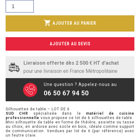
était :
SOUBASSEMENT RÉFRIGÉRÉ
quantité
actuel
198,56€.
de
est :
Silhouettes
TABLE DE PRÉPARATION
shopping_cart
139,64€.
AJOUTER AU PANIER
de
table
TABLE DE PRÉPARATION COMPACTE
-
AJOUTER AU DEVIS
LOT
TABLE DE PRÉPARATION 700 / 800
DE
SALADETTE COMPACTE
6
Livraison offerte dès 2 500 € HT d'achat
pour une livraison en France Métropolitaine
SALADETTE COMPACTE VITRÉE
Une question ? Appelez-nous au
SALADETTE 800 VITRÉE
06 50 67 94 50
MEUBLE À PIZZA
Silhouettes de table – LOT DE 6
SUD CHR
spécialisée dans le
matériel de cuisine
professionnelle
vous propose ce lot de 6 silhouettes de table.
MEUBLE À PIZZA COMPACT
Mini silhouette de table en forme de théière, assiette ou tasse
au choix, en ardoise avec socle en bois, idéale comme support
de communication. Vendues par lot de 6 (par référence) avec
MEUBLE À PIZZA
un feutre craie.