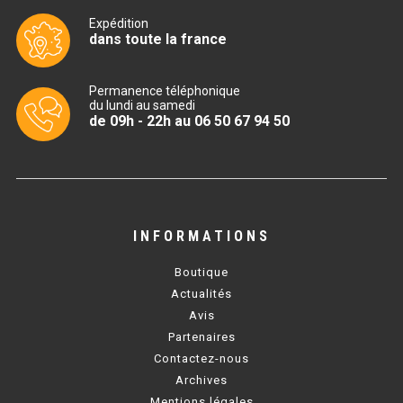
CUISINIÈRE SÉRIE UOC
Expédition
dans toute la france
CUISINIÈRE 600 GAZ
CUISINIÈRE 700 GAZ
Permanence téléphonique
du lundi au samedi
CUISINIÈRE 900 GAZ
de 09h - 22h au 06 50 67 94 50
CUISINIÈRE 600 ÉLECTRIQUE
CUISINIÈRE 700 ÉLECTRIQUE
CUISINIÈRE 900 ÉLECTRIQUE
INFORMATIONS
Boutique
BAIN MARIE
Actualités
Avis
BAIN MARIE SÉRIE UOC
Partenaires
Contactez-nous
BAIN MARIE 600 ÉLECTRIQUE
Archives
BAIN MARIE 700 ÉLECTRIQUE
Mentions légales