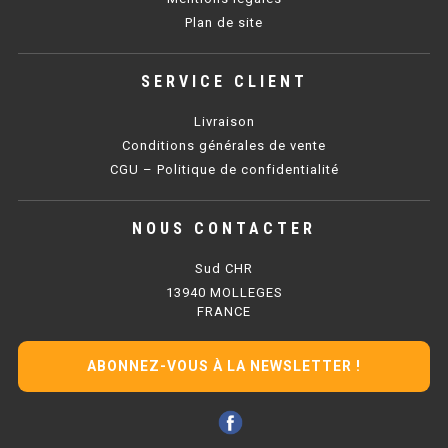
Plan de site
BAIN MARIE 900 ÉLECTRIQUE
SERVICE CLIENT
CHAUFFE FRITES
Livraison
CHAUFFE FRITES SÉRIE UOC
Conditions générales de vente
CGU – Politique de confidentialité
CHAUFFE FRITES 600 ÉLECTRIQUE
NOUS CONTACTER
CHAUFFE FRITES 700 ÉLECTRIQUE
Sud CHR
PLAQUE DE CUISSON
13940 MOLLEGES
FRANCE
PLAQUE SÉRIE UOC
ABONNEZ-VOUS À LA NEWSLETTER !
PLAQUE 600 GAZ
PLAQUE 650 GAZ