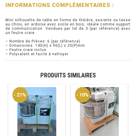
INFORMATIONS COMPLÉMENTAIRES :
PRÉSENTOIR À INGRÉDIENTS
Mini silhouette de table en forme de théière, assiette ou tasse
au choix, en ardoise avec socle en bois, idéale comme support
PROFONDEUR 300 VITRÉE
de communication. Vendues par lot de 3 (par référence) avec
un feutre craie.
PROFONDEUR 400 VITRÉE
– Nombre de Pièces: 6 (par référence)
– Dimensions: 140(H) x 90(L) x 20(P)mm
– Feutre craie inclus
PROFONDEUR 300 INOX
– Polyvalent et facile à nettoyer
PROFONDEUR 400 INOX
PRODUITS SIMILAIRES
ARMOIRE RÉFRIGÉRÉE
- 21%
- 10%
RÉFRIGÉRATEUR
RÉFRIGÉRATEUR VITRÉ
RÉFRI / CONGÉL BOULANGERIE
RÉFRI / CONGÉL PÂTISSERIE