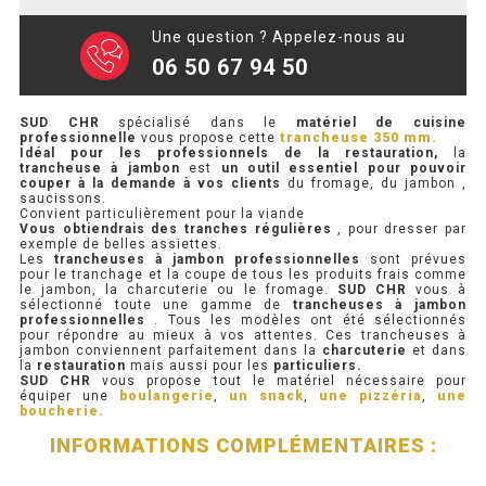
Une question ? Appelez-nous au
PRÉSENTOIR À INGRÉDIENTS
06 50 67 94 50
PROFONDEUR 300 VITRÉE
SUD CHR
spécialisé dans le
matériel de cuisine
PROFONDEUR 400 VITRÉE
professionnelle
vous propose cette
trancheuse 350 mm.
Idéal pour les professionnels de la restauration,
la
trancheuse à jambon
est
un outil essentiel pour pouvoir
PROFONDEUR 300 INOX
couper à la demande à vos clients
du fromage, du jambon ,
saucissons.
Convient particulièrement pour la viande
PROFONDEUR 400 INOX
Vous obtiendrais des tranches régulières
, pour dresser par
exemple de belles assiettes.
Les
trancheuses à jambon professionnelles
sont prévues
pour le tranchage et la coupe de tous les produits frais comme
le jambon, la charcuterie ou le fromage.
SUD CHR
vous à
ARMOIRE RÉFRIGÉRÉE
sélectionné toute une gamme de
trancheuses à jambon
professionnelles
. Tous les modèles ont été sélectionnés
pour répondre au mieux à vos attentes. Ces trancheuses à
RÉFRIGÉRATEUR
jambon conviennent parfaitement dans la
charcuterie
et dans
la
restauration
mais aussi pour les
particuliers.
SUD CHR
vous propose tout le matériel nécessaire pour
RÉFRIGÉRATEUR VITRÉ
équiper une
boulangerie
,
un snack
,
une pizzéria
,
une
boucherie.
RÉFRI / CONGÉL BOULANGERIE
INFORMATIONS COMPLÉMENTAIRES :
RÉFRI / CONGÉL PÂTISSERIE