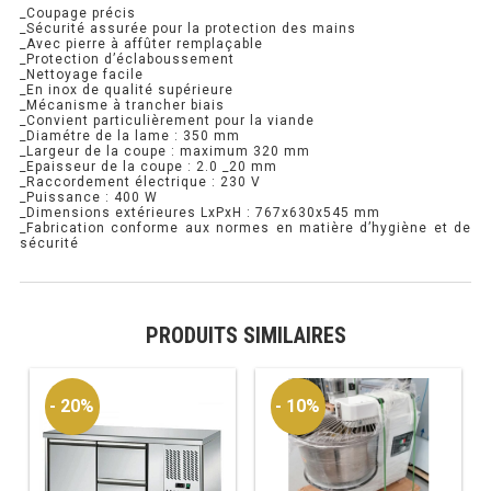
_Coupage précis
_Sécurité assurée pour la protection des mains
RÉFRIGÉRATEUR POISSON
_Avec pierre à affûter remplaçable
_Protection d’éclaboussement
_Nettoyage facile
CONGÉLATEUR
_En inox de qualité supérieure
_Mécanisme à trancher biais
_Convient particulièrement pour la viande
CONGÉLATEUR VITRÉ
_Diamétre de la lame : 350 mm
_Largeur de la coupe : maximum 320 mm
_Epaisseur de la coupe : 2.0 _20 mm
_Raccordement électrique : 230 V
_Puissance : 400 W
CONGÉLATEURS HORIZONTAUX
_Dimensions extérieures LxPxH : 767x630x545 mm
_Fabrication conforme aux normes en matière d’hygiène et de
sécurité
CELLULE DE REFROIDISSEMENT
ARMOIRE À BOISSONS
PRODUITS SIMILAIRES
VITRINE À BOISSONS
ARRIÈRE-BAR
- 20%
- 10%
CAVE À VIN