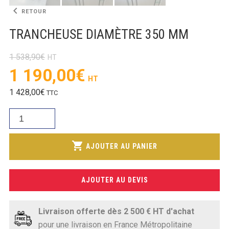
SOUBASSEMENT RÉFRIGÉRÉ
keyboard_arrow_left
RETOUR
TRANCHEUSE DIAMÈTRE 350 MM
TABLE DE PRÉPARATION
TABLE DE PRÉPARATION COMPACTE
1 538,90
€
Le
1 190,00
€
TABLE DE PRÉPARATION 700 / 800
prix
Le
1 428,00
€
TTC
initial
SALADETTE COMPACTE
prix
était :
quantité
actuel
SALADETTE COMPACTE VITRÉE
1
de
est :
538,90€.
TRANCHEUSE
SALADETTE 800 VITRÉE
shopping_cart
1
AJOUTER AU PANIER
DIAMÈTRE
190,00€.
350
MM
MEUBLE À PIZZA
AJOUTER AU DEVIS
MEUBLE À PIZZA COMPACT
Livraison offerte dès 2 500 € HT d'achat
MEUBLE À PIZZA
pour une livraison en France Métropolitaine