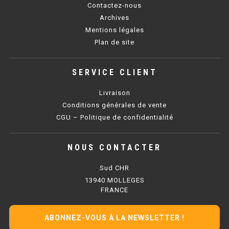
Contactez-nous
PLAQUE 700 GAZ
Archives
PLAQUE 900 GAZ
Mentions légales
Plan de site
PLAQUE 600 ÉLECTRIQUE
PLAQUE 650 ÉLECTRIQUE
SERVICE CLIENT
PLAQUE 700 ÉLECTRIQUE
Livraison
Conditions générales de vente
PLAQUE 900 ÉLECTRIQUE
CGU – Politique de confidentialité
FRITEUSE
NOUS CONTACTER
Sud CHR
FRITEUSE SÉRIE UOC
13940 MOLLEGES
FRANCE
FRITEUSE 600 GAZ
FRITEUSE 650 GAZ
ABONNEZ-VOUS À LA NEWSLETTER !