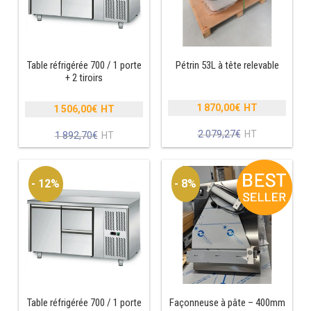
MACHINES À GLAÇONS
MACHINE À GRANITÉ
PRÉSENTOIR DE VENTE
Table réfrigérée 700 / 1 porte
Pétrin 53L à tête relevable
+ 2 tiroirs
VITRINE SÉRIE UOC
1 870,00
€
1 506,00
€
Le
Le
VITRINE RÉFRIGÉRÉE
prix
prix
Le
2 079,27
€
Le
1 892,70
€
initial
initial
prix
prix
VITRINE À PÂTISSERIE
était :
était :
actuel
actuel
2
1
est :
est :
- 12%
- 8%
079,27€.
BUFFET CHAUD / FROID
892,70€.
1
1
870,00€.
506,00€.
CUISINIÈRE
Table réfrigérée 700 / 1 porte
Façonneuse à pâte – 400mm