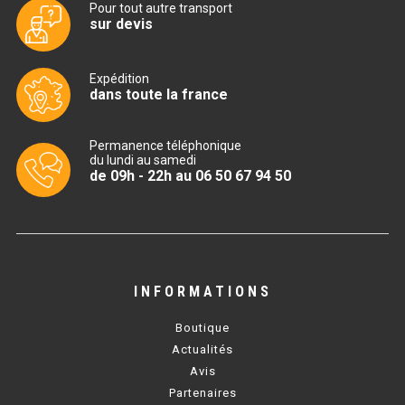
Pour tout autre transport
sur devis
BAIN MARIE 900 ÉLECTRIQUE
Expédition
CHAUFFE FRITES
dans toute la france
CHAUFFE FRITES SÉRIE UOC
Permanence téléphonique
du lundi au samedi
CHAUFFE FRITES 600 ÉLECTRIQUE
de 09h - 22h au 06 50 67 94 50
CHAUFFE FRITES 700 ÉLECTRIQUE
PLAQUE DE CUISSON
INFORMATIONS
PLAQUE SÉRIE UOC
Boutique
PLAQUE 600 GAZ
Actualités
Avis
PLAQUE 650 GAZ
Partenaires