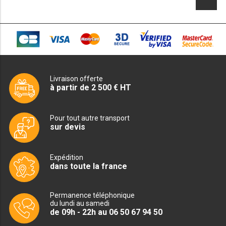
115,00€.
730,00€.
4
4
950,00€.
565,00€.
PRÉSENTOIR À INGRÉDIENTS
PROFONDEUR 300 VITRÉE
PROFONDEUR 400 VITRÉE
Livraison offerte
PROFONDEUR 300 INOX
à partir de 2 500 € HT
PROFONDEUR 400 INOX
Pour tout autre transport
sur devis
ARMOIRE RÉFRIGÉRÉE
Expédition
RÉFRIGÉRATEUR
dans toute la france
RÉFRIGÉRATEUR VITRÉ
Permanence téléphonique
RÉFRI / CONGÉL BOULANGERIE
du lundi au samedi
de 09h - 22h au 06 50 67 94 50
RÉFRI / CONGÉL PÂTISSERIE