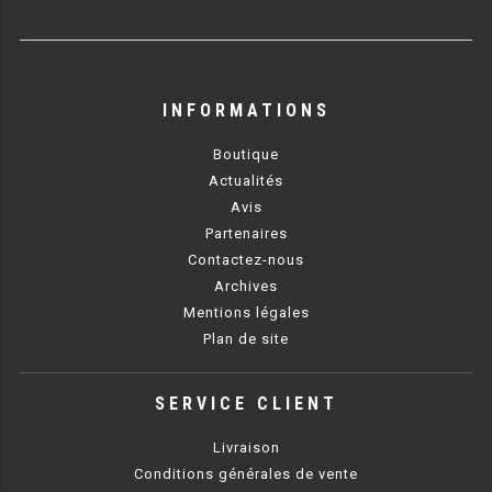
RÉFRIGÉRATEUR POISSON
CONGÉLATEUR
INFORMATIONS
CONGÉLATEUR VITRÉ
Boutique
Actualités
CONGÉLATEURS HORIZONTAUX
Avis
Partenaires
CELLULE DE REFROIDISSEMENT
Contactez-nous
Archives
ARMOIRE À BOISSONS
Mentions légales
Plan de site
VITRINE À BOISSONS
ARRIÈRE-BAR
SERVICE CLIENT
CAVE À VIN
Livraison
Conditions générales de vente