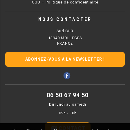
CGU – Politique de confidentialité
MACHINES À GLAÇONS
MACHINE À GRANITÉ
NOUS CONTACTER
PRÉSENTOIR DE VENTE
Sud CHR
13940 MOLLEGES
VITRINE SÉRIE UOC
FRANCE
VITRINE RÉFRIGÉRÉE
ABONNEZ-VOUS À LA NEWSLETTER !
VITRINE À PÂTISSERIE
BUFFET CHAUD / FROID
06 50 67 94 50
Du lundi au samedi
09h - 18h
CUISINIÈRE
email
CONTACT