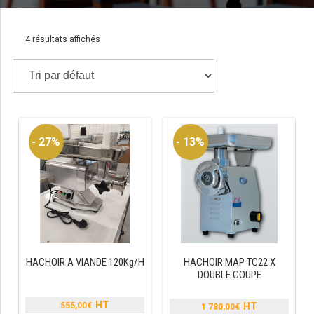
4 résultats affichés
TABLE RÉFRIGÉRÉE
TABLE COMPACTE
TABLE 600
TABLE 700 – 2 PORTES
- 27%
- 13%
TABLE 700 – 3 PORTES
TABLE 700 – 4 PORTES
TABLE 800
TABLE 700 VITRÉE
HACHOIR A VIANDE 120Kg/H
HACHOIR MAP TC22 X
DOUBLE COUPE
TABLE CONGÉLATEUR
555,00
€
1 780,00
€