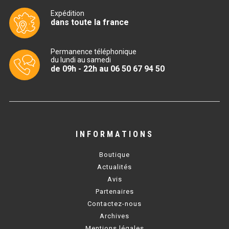
CUISINIÈRE SÉRIE UOC
Expédition
dans toute la france
CUISINIÈRE 600 GAZ
CUISINIÈRE 700 GAZ
Permanence téléphonique
du lundi au samedi
CUISINIÈRE 900 GAZ
de 09h - 22h au 06 50 67 94 50
CUISINIÈRE 600 ÉLECTRIQUE
CUISINIÈRE 700 ÉLECTRIQUE
CUISINIÈRE 900 ÉLECTRIQUE
INFORMATIONS
Boutique
BAIN MARIE
Actualités
Avis
BAIN MARIE SÉRIE UOC
Partenaires
Contactez-nous
BAIN MARIE 600 ÉLECTRIQUE
Archives
BAIN MARIE 700 ÉLECTRIQUE
Mentions légales