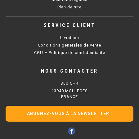
Plan de site
BAIN MARIE 900 ÉLECTRIQUE
SERVICE CLIENT
CHAUFFE FRITES
Livraison
CHAUFFE FRITES SÉRIE UOC
Conditions générales de vente
CGU – Politique de confidentialité
CHAUFFE FRITES 600 ÉLECTRIQUE
NOUS CONTACTER
CHAUFFE FRITES 700 ÉLECTRIQUE
Sud CHR
PLAQUE DE CUISSON
13940 MOLLEGES
FRANCE
PLAQUE SÉRIE UOC
ABONNEZ-VOUS À LA NEWSLETTER !
PLAQUE 600 GAZ
PLAQUE 650 GAZ