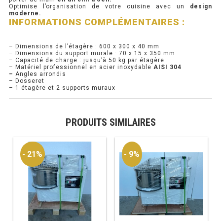
Optimise l’organisation de votre cuisine avec un
design
moderne.
PRÉSENTOIR À INGRÉDIENTS
INFORMATIONS COMPLÉMENTAIRES :
PROFONDEUR 300 VITRÉE
– Dimensions de l’étagère : 600 x 300 x 40 mm
– Dimensions du support murale : 70 x 15 x 350 mm
– Capacité de charge : jusqu’à 50 kg par étagère
PROFONDEUR 400 VITRÉE
– Matériel professionnel en acier inoxydable
AISI 304
–
Angles arrondis
– Dosseret
PROFONDEUR 300 INOX
– 1 étagère et 2 supports muraux
PROFONDEUR 400 INOX
PRODUITS SIMILAIRES
ARMOIRE RÉFRIGÉRÉE
- 21%
- 9%
RÉFRIGÉRATEUR
RÉFRIGÉRATEUR VITRÉ
RÉFRI / CONGÉL BOULANGERIE
RÉFRI / CONGÉL PÂTISSERIE