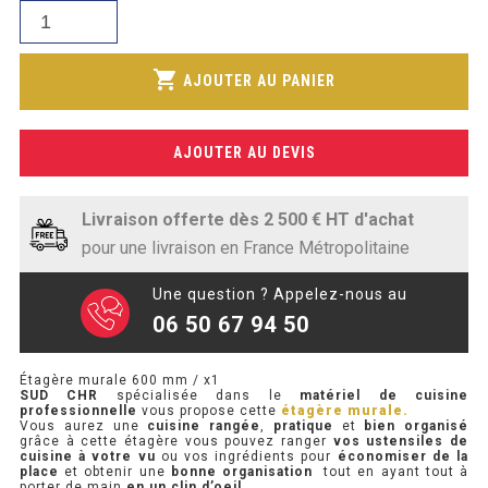
était :
SOUBASSEMENT RÉFRIGÉRÉ
quantité
actuel
215,39€.
de
est :
Étagère
TABLE DE PRÉPARATION
shopping_cart
137,79€.
AJOUTER AU PANIER
murale
600
TABLE DE PRÉPARATION COMPACTE
mm
AJOUTER AU DEVIS
/
TABLE DE PRÉPARATION 700 / 800
x1
SALADETTE COMPACTE
Livraison offerte dès 2 500 € HT d'achat
pour une livraison en France Métropolitaine
SALADETTE COMPACTE VITRÉE
Une question ? Appelez-nous au
SALADETTE 800 VITRÉE
06 50 67 94 50
MEUBLE À PIZZA
Étagère murale 600 mm / x1
SUD CHR
spécialisée dans le
matériel de cuisine
professionnelle
vous propose cette
étagère murale.
MEUBLE À PIZZA COMPACT
Vous aurez une
cuisine rangée
,
pratique
et
bien organisé
grâce à cette étagère vous pouvez ranger
vos ustensiles de
cuisine à votre vu
ou vos ingrédients pour
économiser de la
MEUBLE À PIZZA
place
et obtenir une
bonne organisation
tout en ayant tout à
porter de main
en un clin d’oeil.