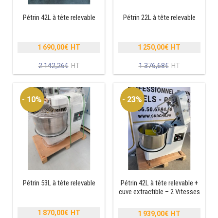
Pétrin 42L à tête relevable
Pétrin 22L à tête relevable
RÉFRIGÉRATEUR POISSON
CONGÉLATEUR
1 690,00
€
1 250,00
€
Le
Le
CONGÉLATEUR VITRÉ
prix
prix
Le
Le
2 142,26
€
1 376,68
€
initial
initial
prix
prix
était :
était :
actuel
actuel
CONGÉLATEURS HORIZONTAUX
2
1
est :
est :
- 10%
- 23%
142,26€.
376,68€.
1
1
CELLULE DE REFROIDISSEMENT
690,00€.
250,00€.
ARMOIRE À BOISSONS
VITRINE À BOISSONS
ARRIÈRE-BAR
Pétrin 53L à tête relevable
Pétrin 42L à tête relevable +
cuve extractible – 2 Vitesses
CAVE À VIN
1 870,00
€
1 939,00
€