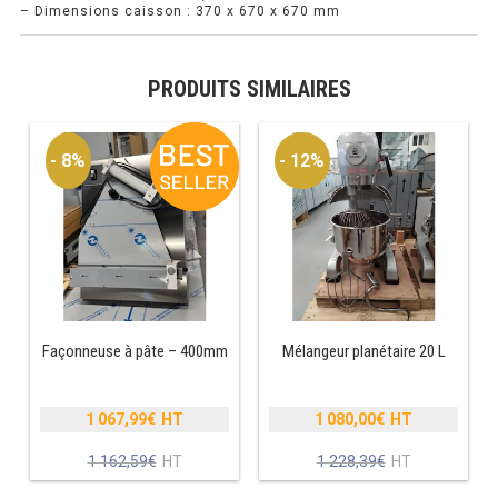
– Dimensions caisson : 370 x 670 x 670 mm
RÉFRIGÉRATEUR POISSON
PRODUITS SIMILAIRES
CONGÉLATEUR
CONGÉLATEUR VITRÉ
- 8%
- 12%
CONGÉLATEURS HORIZONTAUX
CELLULE DE REFROIDISSEMENT
ARMOIRE À BOISSONS
VITRINE À BOISSONS
Façonneuse à pâte – 400mm
Mélangeur planétaire 20 L
ARRIÈRE-BAR
1 067,99
€
1 080,00
€
Le
Le
CAVE À VIN
prix
prix
Le
Le
1 162,59
€
1 228,39
€
initial
initial
prix
prix
était :
était :