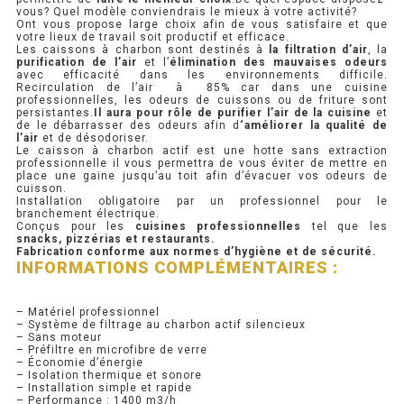
vous? Quel modèle conviendrais le mieux à votre activité?
Ont vous propose large choix afin de vous satisfaire et que
PRÉSENTOIR À INGRÉDIENTS
votre lieux de travail soit productif et efficace.
Les caissons à charbon sont destinés à
la filtration d’air
, la
purification de l’air
et l’
élimination des mauvaises odeurs
avec efficacité dans les environnements difficile.
PROFONDEUR 300 VITRÉE
Recirculation de l’air à 85% car dans une cuisine
professionnelles, les odeurs de cuissons ou de friture sont
persistantes.
Il aura pour rôle de purifier l’air de la cuisine
et
PROFONDEUR 400 VITRÉE
de le débarrasser des odeurs afin d
‘améliorer la qualité de
l’air
et de désodoriser.
Le caisson à charbon actif est une hotte sans extraction
PROFONDEUR 300 INOX
professionnelle il vous permettra de vous éviter de mettre en
place une gaine jusqu’au toit afin d’évacuer vos odeurs de
cuisson.
PROFONDEUR 400 INOX
Installation obligatoire par un professionnel pour le
branchement électrique.
Conçus pour les
cuisines professionnelles
tel que les
snacks, pizzérias et restaurants.
ARMOIRE RÉFRIGÉRÉE
Fabrication conforme aux normes d’hygiène et de sécurité.
INFORMATIONS COMPLÉMENTAIRES :
RÉFRIGÉRATEUR
– Matériel professionnel
RÉFRIGÉRATEUR VITRÉ
– Système de filtrage au charbon actif silencieux
– Sans moteur
– Préfiltre en microfibre de verre
RÉFRI / CONGÉL BOULANGERIE
– Économie d’énergie
– Isolation thermique et sonore
– Installation simple et rapide
RÉFRI / CONGÉL PÂTISSERIE
– Performance : 1400 m3/h