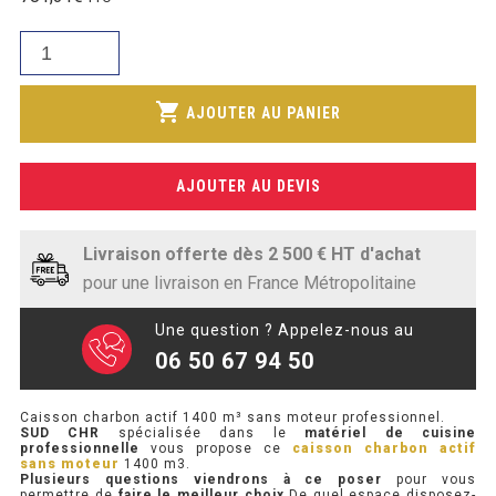
initial
SOUBASSEMENT RÉFRIGÉRÉ
prix
était :
quantité
actuel
868,89€.
de
TABLE DE PRÉPARATION
est :
Caisson
shopping_cart
651,09€.
AJOUTER AU PANIER
charbon
TABLE DE PRÉPARATION COMPACTE
actif
TABLE DE PRÉPARATION 700 / 800
1400
AJOUTER AU DEVIS
m³
SALADETTE COMPACTE
sans
moteur
Livraison offerte dès 2 500 € HT d'achat
SALADETTE COMPACTE VITRÉE
pour une livraison en France Métropolitaine
SALADETTE 800 VITRÉE
Une question ? Appelez-nous au
06 50 67 94 50
MEUBLE À PIZZA
Caisson charbon actif 1400 m³ sans moteur professionnel.
MEUBLE À PIZZA COMPACT
SUD CHR
spécialisée dans le
matériel de cuisine
professionnelle
vous propose ce
caisson charbon actif
sans moteur
1400 m3.
MEUBLE À PIZZA
Plusieurs questions viendrons à ce poser
pour vous
permettre de
faire le meilleur choix
.De quel espace disposez-