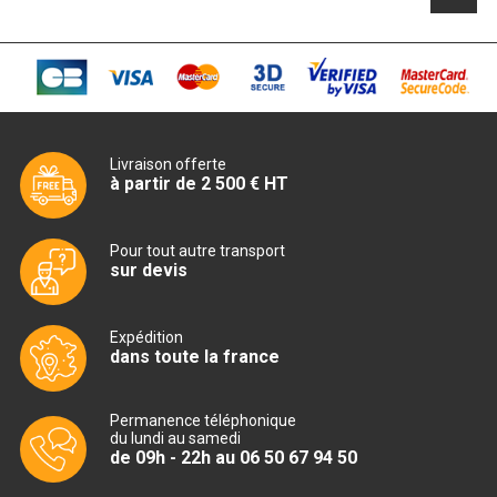
CUISINIÈRE SÉRIE UOC
CUISINIÈRE 600 GAZ
CUISINIÈRE 700 GAZ
CUISINIÈRE 900 GAZ
Livraison offerte
à partir de 2 500 € HT
CUISINIÈRE 600 ÉLECTRIQUE
CUISINIÈRE 700 ÉLECTRIQUE
Pour tout autre transport
sur devis
CUISINIÈRE 900 ÉLECTRIQUE
Expédition
BAIN MARIE
dans toute la france
BAIN MARIE SÉRIE UOC
Permanence téléphonique
du lundi au samedi
BAIN MARIE 600 ÉLECTRIQUE
de 09h - 22h au 06 50 67 94 50
BAIN MARIE 700 ÉLECTRIQUE