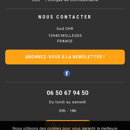
PLAQUE 700 GAZ
PLAQUE 900 GAZ
NOUS CONTACTER
PLAQUE 600 ÉLECTRIQUE
Sud CHR
13940 MOLLEGES
PLAQUE 650 ÉLECTRIQUE
FRANCE
PLAQUE 700 ÉLECTRIQUE
ABONNEZ-VOUS À LA NEWSLETTER !
PLAQUE 900 ÉLECTRIQUE
FRITEUSE
06 50 67 94 50
FRITEUSE SÉRIE UOC
Du lundi au samedi
FRITEUSE 600 GAZ
09h - 18h
FRITEUSE 650 GAZ
email
CONTACT
Nous utilisons des cookies pour vous garantir la meilleure