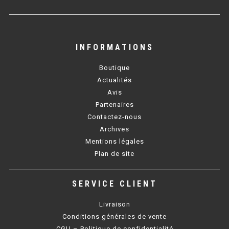
BAIN MARIE 900 ÉLECTRIQUE
INFORMATIONS
CHAUFFE FRITES
Boutique
CHAUFFE FRITES SÉRIE UOC
Actualités
Avis
CHAUFFE FRITES 600 ÉLECTRIQUE
Partenaires
Contactez-nous
CHAUFFE FRITES 700 ÉLECTRIQUE
Archives
Mentions légales
PLAQUE DE CUISSON
Plan de site
PLAQUE SÉRIE UOC
SERVICE CLIENT
PLAQUE 600 GAZ
Livraison
PLAQUE 650 GAZ
Conditions générales de vente
CGU – Politique de confidentialité