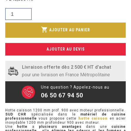
initial
SOUBASSEMENT RÉFRIGÉRÉ
prix
était :
quantité
actuel
1
de
TABLE DE PRÉPARATION
est :
419,00€.
Hotte
shopping_cart
1
AJOUTER AU PANIER
caisson
TABLE DE PRÉPARATION COMPACTE
040,00€.
1200
TABLE DE PRÉPARATION 700 / 800
mm
AJOUTER AU DEVIS
prof.
SALADETTE COMPACTE
900
avec
Livraison offerte dès 2 500 € HT d'achat
SALADETTE COMPACTE VITRÉE
moteur
pour une livraison en France Métropolitaine
SALADETTE 800 VITRÉE
Une question ? Appelez-nous au
06 50 67 94 50
MEUBLE À PIZZA
Hotte caisson 1200 mm prof. 900 avec moteur professionnelle.
MEUBLE À PIZZA COMPACT
SUD CHR
spécialisée dans le
matériel de cuisine
professionnelle
vous propose cette
hotte caisson
en acier
inoxydable 1200 mm profondeur 900 avec moteur.
MEUBLE À PIZZA
Une
hotte
a
plusieurs avantages
dans une
cuisine
professionnelle
, elle
élimine les odeurs
et
les fumées a