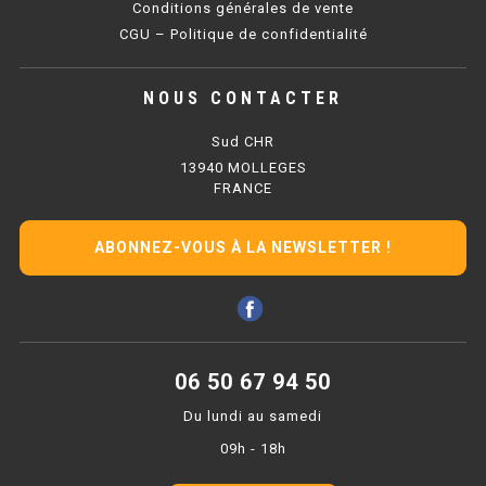
Conditions générales de vente
PLAQUE 700 GAZ
CGU – Politique de confidentialité
PLAQUE 900 GAZ
NOUS CONTACTER
PLAQUE 600 ÉLECTRIQUE
Sud CHR
PLAQUE 650 ÉLECTRIQUE
13940 MOLLEGES
FRANCE
PLAQUE 700 ÉLECTRIQUE
PLAQUE 900 ÉLECTRIQUE
ABONNEZ-VOUS À LA NEWSLETTER !
FRITEUSE
FRITEUSE SÉRIE UOC
06 50 67 94 50
FRITEUSE 600 GAZ
Du lundi au samedi
09h - 18h
FRITEUSE 650 GAZ