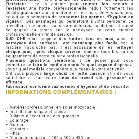
l’intérieur
de la cuisine pour
rejeter les odeurs à
l’extérieur
.Une
hotte professionnelle
réduit fortement les
PRÉSENTOIR À INGRÉDIENTS
dépôts graisseux sur le matériel et les murs de vos cuisines,
ce qui vous permettra de
respecter les normes d’hygiène en
vigueur
. Des avantages qui permettent à votre personnel de
travailler proprement dans de meilleures conditions et aussi
PROFONDEUR 300 VITRÉE
de gagner du temps sur le nettoyage de votre cuisine
professionnelle en fin de service.
SUD CHR
vous propose des
hottes tout en inox
, ainsi le
PROFONDEUR 400 VITRÉE
nettoyage des surfaces est beaucoup plus facile
car la
matière n’accroche pas, il est nécessaire de les
nettoyer
chaque jour
, après
chaque service
, comme tous les autres
PROFONDEUR 300 INOX
équipements de votre cuisine professionnelle.
Plusieurs questions viendrons à ce poser
pour vous
permettre de
faire le meilleur choix
.De
quel espace
disposez-
PROFONDEUR 400 INOX
vous?
Quel modèle
conviendrais le mieux à votre activité?
Ont vous propose
large choix
de
hotte caisson
afin de vous
satisfaire et que votre
lieux de travail
soit
productif et
efficace.
ARMOIRE RÉFRIGÉRÉE
Fabrication conforme aux normes d’hygiène et de sécurité.
INFORMATIONS COMPLÉMENTAIRES :
RÉFRIGÉRATEUR
– Matériel professionnel en acier inoxydable
RÉFRIGÉRATEUR VITRÉ
– Installation simple et rapide
– Robinet d’évacuation des graisses
– Éclairage
RÉFRI / CONGÉL BOULANGERIE
– Moteur
– Variateur
– Filtre
RÉFRI / CONGÉL PÂTISSERIE
– Dimensions hotte : 1200 x 900 x 450 mm