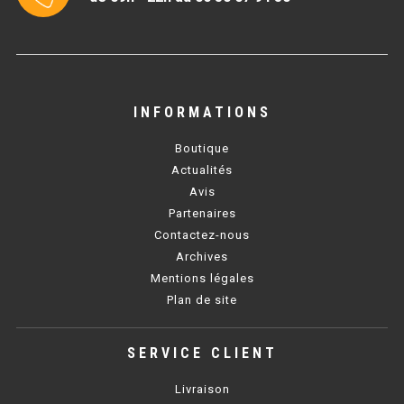
BAIN MARIE 900 ÉLECTRIQUE
CHAUFFE FRITES
INFORMATIONS
CHAUFFE FRITES SÉRIE UOC
Boutique
CHAUFFE FRITES 600 ÉLECTRIQUE
Actualités
Avis
CHAUFFE FRITES 700 ÉLECTRIQUE
Partenaires
Contactez-nous
Archives
PLAQUE DE CUISSON
Mentions légales
Plan de site
PLAQUE SÉRIE UOC
PLAQUE 600 GAZ
SERVICE CLIENT
PLAQUE 650 GAZ
Livraison