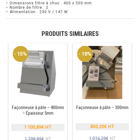
– Dimensions filtre à choc : 400 x 500 mm
– Nombre de filtre : 2
RÉFRIGÉRATEUR POISSON
– Alimentation : 230 V / 147 W
CONGÉLATEUR
PRODUITS SIMILAIRES
CONGÉLATEUR VITRÉ
- 15%
- 18%
CONGÉLATEURS HORIZONTAUX
CELLULE DE REFROIDISSEMENT
ARMOIRE À BOISSONS
VITRINE À BOISSONS
Façonneuse à pâte – 400mm
Façonneuse à pâte – 300mm
ARRIÈRE-BAR
– Épaisseur 5mm
CAVE À VIN
830,20
€
1 100,89
€
Le
Le
prix
prix
Le
1 016,29
€
Le
1 298,89
€