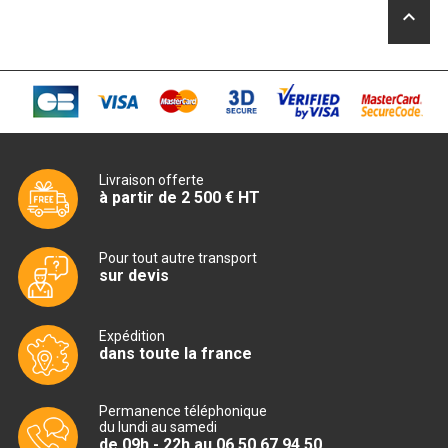
CUISINIÈRE SÉRIE UOC
keyboard_arrow_up
CUISINIÈRE 600 GAZ
CUISINIÈRE 700 GAZ
CUISINIÈRE 900 GAZ
CUISINIÈRE 600 ÉLECTRIQUE
Livraison offerte
à partir de 2 500 € HT
CUISINIÈRE 700 ÉLECTRIQUE
CUISINIÈRE 900 ÉLECTRIQUE
Pour tout autre transport
sur devis
BAIN MARIE
Expédition
dans toute la france
BAIN MARIE SÉRIE UOC
BAIN MARIE 600 ÉLECTRIQUE
Permanence téléphonique
du lundi au samedi
de 09h - 22h au 06 50 67 94 50
BAIN MARIE 700 ÉLECTRIQUE