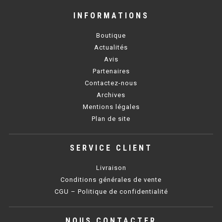
INFORMATIONS
BAIN MARIE 900 ÉLECTRIQUE
Boutique
Actualités
CHAUFFE FRITES
Avis
Partenaires
CHAUFFE FRITES SÉRIE UOC
Contactez-nous
CHAUFFE FRITES 600 ÉLECTRIQUE
Archives
Mentions légales
CHAUFFE FRITES 700 ÉLECTRIQUE
Plan de site
PLAQUE DE CUISSON
SERVICE CLIENT
PLAQUE SÉRIE UOC
Livraison
Conditions générales de vente
PLAQUE 600 GAZ
CGU – Politique de confidentialité
PLAQUE 650 GAZ
NOUS CONTACTER