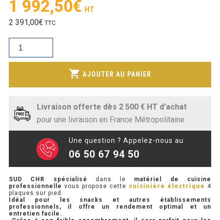
Le
1 992,50
€
SOUBASSEMENT RÉFRIGÉRÉ
prix
Le
2 391,00
€
TTC
initial
TABLE DE PRÉPARATION
prix
était :
quantité
actuel
3
TABLE DE PRÉPARATION COMPACTE
de
est :
074,50€.
CUISINIÈRE
shopping_cart
1
AJOUTER AU PANIER
TABLE DE PRÉPARATION 700 / 800
ÉLECTRIQUE
992,50€.
4
SALADETTE COMPACTE
PLAQUES
Livraison offerte dès 2 500 € HT d'achat
CARREES
SALADETTE COMPACTE VITRÉE
pour une livraison en France Métropolitaine
(10.4KW)
SUR
SALADETTE 800 VITRÉE
Une question ? Appelez-nous au
PIEDS
06 50 67 94 50
MEUBLE À PIZZA
SUD CHR
spécialisé
dans le
matériel de cuisine
professionnelle
vous propose cette
cuisinière électrique
4
MEUBLE À PIZZA COMPACT
plaques sur pied.
Idéal pour les snacks et autres établissements
professionnels, il offre un rendement optimal et un
MEUBLE À PIZZA
entretien facile.