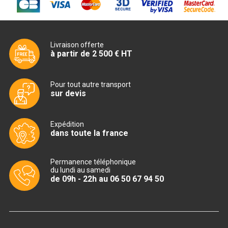
CUISINIÈRE SÉRIE UOC
CUISINIÈRE 600 GAZ
CUISINIÈRE 700 GAZ
Livraison offerte
à partir de 2 500 € HT
CUISINIÈRE 900 GAZ
Pour tout autre transport
CUISINIÈRE 600 ÉLECTRIQUE
sur devis
CUISINIÈRE 700 ÉLECTRIQUE
Expédition
CUISINIÈRE 900 ÉLECTRIQUE
dans toute la france
BAIN MARIE
Permanence téléphonique
du lundi au samedi
de 09h - 22h au 06 50 67 94 50
BAIN MARIE SÉRIE UOC
BAIN MARIE 600 ÉLECTRIQUE
BAIN MARIE 700 ÉLECTRIQUE