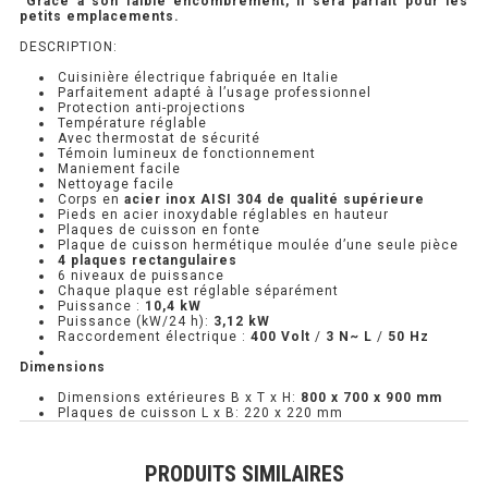
Grâce à son faible encombrement, il sera parfait pour les
petits emplacements.
PRÉSENTOIR À INGRÉDIENTS
DESCRIPTION:
Cuisinière électrique fabriquée en Italie
PROFONDEUR 300 VITRÉE
Parfaitement adapté à l’usage professionnel
Protection anti-projections
Température réglable
PROFONDEUR 400 VITRÉE
Avec thermostat de sécurité
Témoin lumineux de fonctionnement
Maniement facile
PROFONDEUR 300 INOX
Nettoyage facile
Corps en
acier inox AISI 304 de qualité supérieure
Pieds en acier inoxydable réglables en hauteur
PROFONDEUR 400 INOX
Plaques de cuisson en fonte
Plaque de cuisson hermétique moulée d’une seule pièce
4 plaques rectangulaires
6 niveaux de puissance
Chaque plaque est réglable séparément
ARMOIRE RÉFRIGÉRÉE
Puissance :
10,4 kW
Puissance (kW/24 h):
3,12 kW
Raccordement électrique :
400 Volt
/
3 N~ L
/
50 Hz
RÉFRIGÉRATEUR
Dimensions
RÉFRIGÉRATEUR VITRÉ
Dimensions extérieures B x T x H:
800 x 700 x 900 mm
Plaques de cuisson L x B: 220 x 220 mm
RÉFRI / CONGÉL BOULANGERIE
PRODUITS SIMILAIRES
RÉFRI / CONGÉL PÂTISSERIE