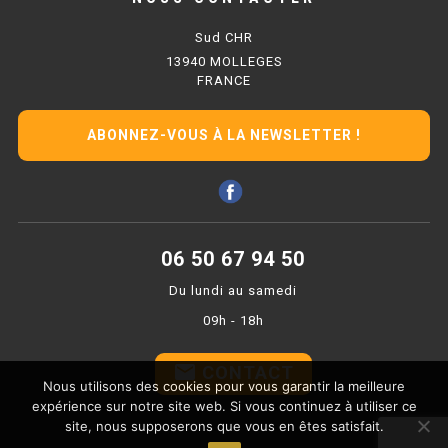
PLAQUE 700 GAZ
Sud CHR
PLAQUE 900 GAZ
13940 MOLLEGES
FRANCE
PLAQUE 600 ÉLECTRIQUE
ABONNEZ-VOUS À LA NEWSLETTER !
PLAQUE 650 ÉLECTRIQUE
PLAQUE 700 ÉLECTRIQUE
PLAQUE 900 ÉLECTRIQUE
06 50 67 94 50
FRITEUSE
Du lundi au samedi
09h - 18h
FRITEUSE SÉRIE UOC
email
CONTACT
FRITEUSE 600 GAZ
Nous utilisons des cookies pour vous garantir la meilleure
expérience sur notre site web. Si vous continuez à utiliser ce
FRITEUSE 650 GAZ
site, nous supposerons que vous en êtes satisfait.