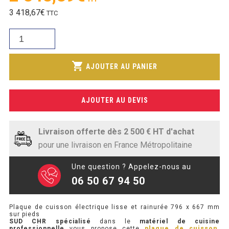
SOUBASSEMENT RÉFRIGÉRÉ
prix
Le
3 418,67
€
TTC
initial
prix
était :
TABLE DE PRÉPARATION
quantité
actuel
3
de
est :
167,56€.
TABLE DE PRÉPARATION COMPACTE
Plaque
shopping_cart
2
AJOUTER AU PANIER
de
TABLE DE PRÉPARATION 700 / 800
848,89€.
cuisson
électrique
SALADETTE COMPACTE
AJOUTER AU DEVIS
lisse
et
SALADETTE COMPACTE VITRÉE
rainurée
Livraison offerte dès 2 500 € HT d'achat
796
SALADETTE 800 VITRÉE
pour une livraison en France Métropolitaine
x
667
Une question ? Appelez-nous au
MEUBLE À PIZZA
mm
06 50 67 94 50
sur
MEUBLE À PIZZA COMPACT
pieds
Plaque de cuisson électrique lisse et rainurée 796 x 667 mm
sur pieds
MEUBLE À PIZZA
SUD CHR
spécialisé
dans le
matériel de cuisine
professionnelle
vous propose cette
plaque de cuisson