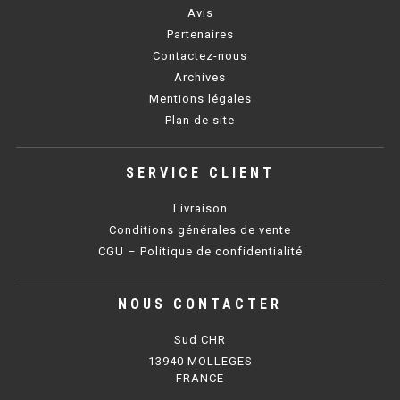
Avis
Partenaires
BAIN MARIE 900 ÉLECTRIQUE
Contactez-nous
Archives
CHAUFFE FRITES
Mentions légales
Plan de site
CHAUFFE FRITES SÉRIE UOC
CHAUFFE FRITES 600 ÉLECTRIQUE
SERVICE CLIENT
CHAUFFE FRITES 700 ÉLECTRIQUE
Livraison
Conditions générales de vente
CGU – Politique de confidentialité
PLAQUE DE CUISSON
PLAQUE SÉRIE UOC
NOUS CONTACTER
PLAQUE 600 GAZ
Sud CHR
13940 MOLLEGES
PLAQUE 650 GAZ
FRANCE