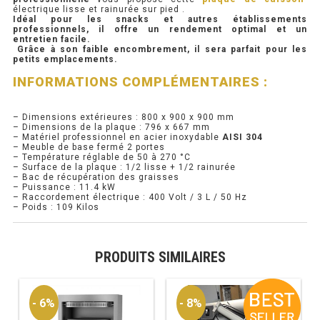
électrique lisse et rainurée sur pied .
Idéal pour les snacks et autres établissements
PRÉSENTOIR À INGRÉDIENTS
professionnels, il offre un rendement optimal et un
entretien facile.
Grâce à son faible encombrement, il sera parfait pour les
petits emplacements.
PROFONDEUR 300 VITRÉE
INFORMATIONS COMPLÉMENTAIRES :
PROFONDEUR 400 VITRÉE
– Dimensions extérieures : 800 x 900 x 900 mm
PROFONDEUR 300 INOX
– Dimensions de la plaque : 796 x 667 mm
– Matériel professionnel en acier inoxydable
AISI 304
– Meuble de base fermé 2 portes
PROFONDEUR 400 INOX
– Température réglable de 50 à 270 °C
– Surface de la plaque : 1/2 lisse + 1/2 rainurée
– Bac de récupération des graisses
– Puissance : 11.4 kW
ARMOIRE RÉFRIGÉRÉE
– Raccordement électrique : 400 Volt / 3 L / 50 Hz
– Poids : 109 Kilos
RÉFRIGÉRATEUR
PRODUITS SIMILAIRES
RÉFRIGÉRATEUR VITRÉ
RÉFRI / CONGÉL BOULANGERIE
- 6%
- 8%
RÉFRI / CONGÉL PÂTISSERIE