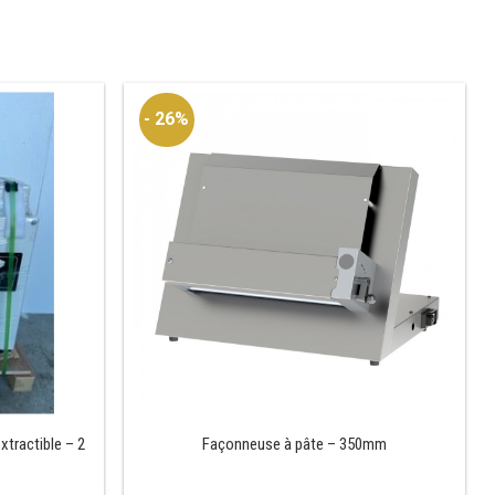
- 26%
xtractible – 2
Façonneuse à pâte – 350mm