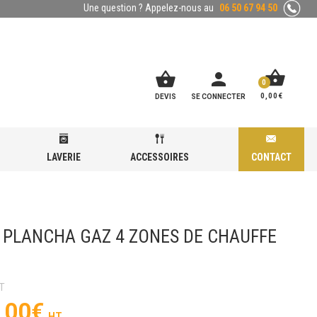
Une question ? Appelez-nous au
06 50 67 94 50
shopping_basket
shopping_basket
person
0
0,00
€
DEVIS
SE CONNECTER
LAVERIE
ACCESSOIRES
CONTACT
 PLANCHA GAZ 4 ZONES DE CHAUFFE
,00
€