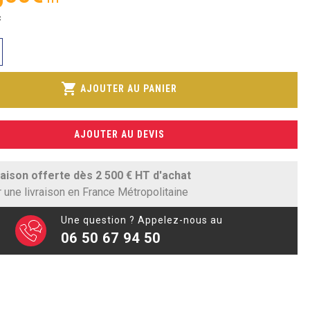
C
shopping_cart
AJOUTER AU PANIER
AJOUTER AU DEVIS
raison offerte dès 2 500 € HT d'achat
 une livraison en France Métropolitaine
Une question ? Appelez-nous au
06 50 67 94 50