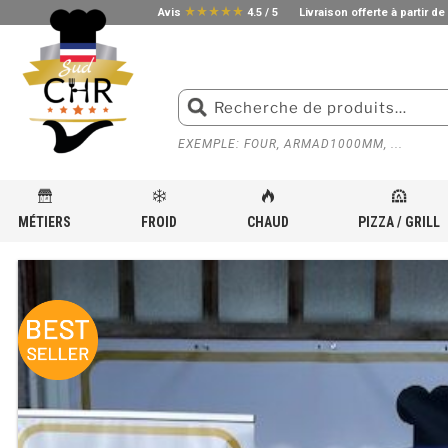
star_rate
star_rate
star_rate
star_rate
star_rate
Avis
4.5 / 5
Livraison offerte à partir de
EXEMPLE: FOUR, ARMAD1000MM, ...
MÉTIERS
FROID
CHAUD
PIZZA / GRILL
ACCUEIL
»
BOUTIQUE
»
MÉTIER
»
MATÉRIEL ET ÉQUIPEMENT POUR PIZZERIA
»
PLAQUE PLA