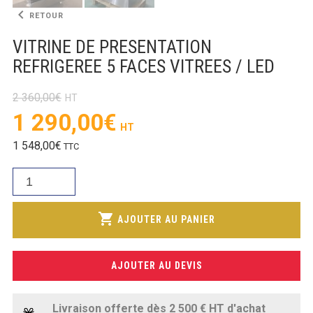
SOUBASSEMENT RÉFRIGÉRÉ
keyboard_arrow_left
RETOUR
VITRINE DE PRESENTATION
TABLE DE PRÉPARATION
REFRIGEREE 5 FACES VITREES / LED
TABLE DE PRÉPARATION COMPACTE
2 360,00
€
TABLE DE PRÉPARATION 700 / 800
Le
1 290,00
€
prix
SALADETTE COMPACTE
Le
1 548,00
€
TTC
initial
prix
SALADETTE COMPACTE VITRÉE
était :
quantité
actuel
2
de
SALADETTE 800 VITRÉE
est :
360,00€.
VITRINE
shopping_cart
1
AJOUTER AU PANIER
DE
290,00€.
MEUBLE À PIZZA
PRESENTATION
REFRIGEREE
AJOUTER AU DEVIS
MEUBLE À PIZZA COMPACT
5
FACES
MEUBLE À PIZZA
VITREES
Livraison offerte dès 2 500 € HT d'achat