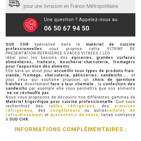
/
pour une livraison en France Métropolitaine
LED
PRÉSENTOIR À INGRÉDIENTS
Une question ? Appelez-nous au
PROFONDEUR 300 VITRÉE
06 50 67 94 50
PROFONDEUR 400 VITRÉE
SUD CHR
spécialisé dans le
matériel de cuisine
professionnelles
vous propose cette VITRINE DE
PROFONDEUR 300 INOX
PRESENTATION REFRIGEREE 5 FACES VITREES / LED
Idéal pour les besoins des
épiceries
,
grandes surfaces
alimentaires, traiteurs, boucherie-charcuterie, fromagers
PROFONDEUR 400 INOX
pour l’exposition des aliments.
Elle sera un atout pour
accueillir tous types de produits frais:
viande, fromage, charcuterie, pâtisseries, sandwichs…..
et
pour ceux qui souhaite proposer un
choix de garniture
fraîches
directement
face à leur clientèle
, la
confection des
ARMOIRE RÉFRIGÉRÉE
sandwichs
par exemple elle vous permettra que vos aliments
ne se réchauffe pas.
Nous vous proposons de découvrir nos différentes gammes de
RÉFRIGÉRATEUR
Matériel frigorifique pour cuisine professionnelle
. Que vous
recherchiez des
tables réfrigérées
, des
armoires
réfrigérées
, des
congélateurs
ou autres
cellules de
RÉFRIGÉRATEUR VITRÉ
refroidissement
et
présentoirs de vente
, faites confiance
à
SUD CHR.
RÉFRI / CONGÉL BOULANGERIE
INFORMATIONS COMPLÉMENTAIRES :
RÉFRI / CONGÉL PÂTISSERIE