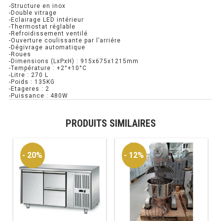
-Structure en inox
-Double vitrage
RÉFRIGÉRATEUR POISSON
-Eclairage LED intérieur
-Thermostat réglable
-Refroidissement ventilé
CONGÉLATEUR
-Ouverture coulissante par l’arriére
-Dégivrage automatique
-Roues
CONGÉLATEUR VITRÉ
-Dimensions (LxPxH) : 915x675x1215mm
-Température : +2°+10°C
-Litre : 270 L
-Poids : 135KG
-Etageres : 2
CONGÉLATEURS HORIZONTAUX
-Puissance : 480W
CELLULE DE REFROIDISSEMENT
PRODUITS SIMILAIRES
ARMOIRE À BOISSONS
VITRINE À BOISSONS
- 20%
- 12%
ARRIÈRE-BAR
CAVE À VIN